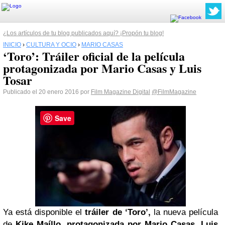
¿Los artículos de tu blog publicados aquí? ¡Propón tu blog!
INICIO
›
CULTURA Y OCIO
›
MARIO CASAS
‘Toro’: Tráiler oficial de la película
protagonizada por Mario Casas y Luis
Tosar
Publicado el 20 enero 2016 por
Film Magazine Digital
@FilmMagazine
Save
Ya está disponible el
tráiler de ‘Toro’,
la nueva película
de
Kike Maíllo
,
protagonizada por Mario Casas, Luis