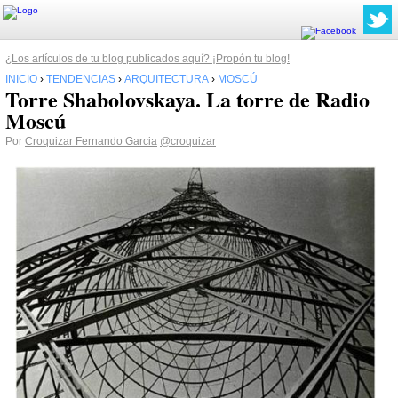
¿Los artículos de tu blog publicados aquí? ¡Propón tu blog!
INICIO
›
TENDENCIAS
›
ARQUITECTURA
›
MOSCÚ
Torre Shabolovskaya. La torre de Radio
Moscú
Por
Croquizar Fernando Garcia
@croquizar