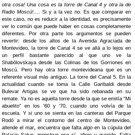
otra cosa! Una cosa es la torre de Canal 4 y otra la de
Radio Moscú!.
… Si y a la vez no. Es que comparar en
este caso, no es reducir a la identidad, es precisamente
ver lo común que puede haber en cosas completamente
diferentes. Por otra parte los argumentos se pueden
revertir: desde los altos de la Avenida Agraciada de
Montevideo, la torre de Canal 4 se ve allá a lo lejos en
un perfil bastante parecido al que uno ve la
Shabólovskaya desde las Colinas de los Gorriones en
Moscú. Pero hay otra torre montevideana que es un
referente visual más antiguo. La torre del Canal 5. En la
actualidad cuando se toma la Calle Garibaldi desde
Bulevar Artigas se ve que ha sido rebanada en su
remate. Ya no es aquella torre desde la que se emitía “Mi
abuelito” en los ’60 y ’70, cuando uno volvía de la
escuela. Y si uno se sienta en las canteras del Parque
Rodó a mirar el contorno del centro de Montevideo,
allende el mar
,
encuentra que falta
algo
en la cúpula del
Palacio Salvo, monstruo ese sí, añejo y querido. Falta