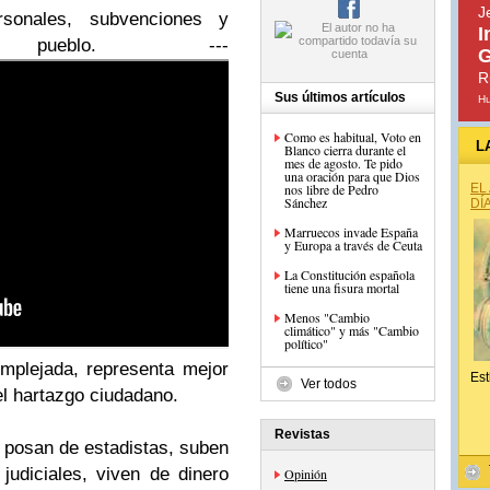
J
sonales, subvenciones y
I
 pueblo. ---
G
R
Sus últimos artículos
H
Como es habitual, Voto en
L
Blanco cierra durante el
mes de agosto. Te pido
una oración para que Dios
nos libre de Pedro
EL
Sánchez
DÍ
Marruecos invade España
y Europa a través de Ceuta
La Constitución española
tiene una fisura mortal
Menos "Cambio
climático" y más "Cambio
político"
mplejada, representa mejor
Est
Ver todos
l hartazgo ciudadano.
Revistas
s posan de estadistas, suben
udiciales, viven de dinero
Opinión