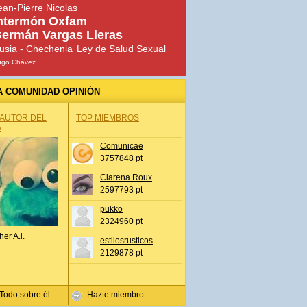
ean-Pierre Nicolas
ntermón Oxfam
ermán Vargas Lleras
usia - Chechenia
Ley de Salud Sexual
ugo Chávez
A COMUNIDAD OPINIÓN
 AUTOR DEL
TOP MIEMBROS
A
Comunicae
3757848 pt
Clarena Roux
2597793 pt
pukko
2324960 pt
her A.l.
estilosrusticos
2129878 pt
Todo sobre él
Hazte miembro