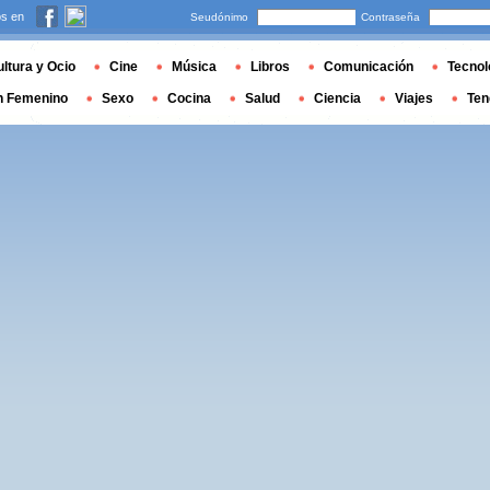
s en
Seudónimo
Contraseña
ltura y Ocio
Cine
Música
Libros
Comunicación
Tecnol
n Femenino
Sexo
Cocina
Salud
Ciencia
Viajes
Ten