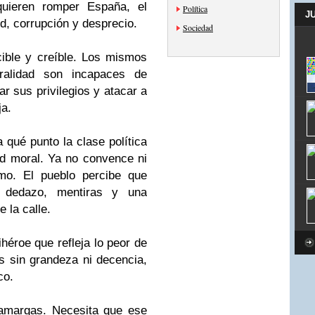
quieren romper España, el
Política
J
ud, corrupción y desprecio.
Sociedad
ible y creíble. Los mismos
alidad son incapaces de
ar sus privilegios y atacar a
ja.
 qué punto la clase política
ad moral. Ya no convence ni
mo. El pueblo percibe que
, dedazo, mentiras y una
e la calle.
ihéroe que refleja lo peor de
os sin grandeza ni decencia,
co.
amargas. Necesita que ese