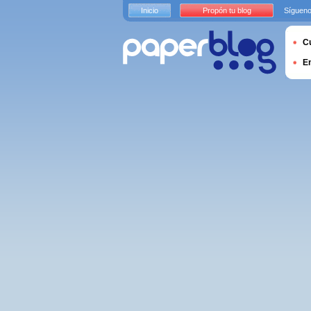
Inicio
Propón tu blog
Sígueno
Cu
E