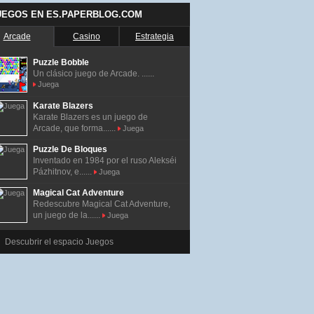
UEGOS EN ES.PAPERBLOG.COM
Arcade
Casino
Estrategia
Puzzle Bobble
Un clásico juego de Arcade. ......
Juega
Karate Blazers
Karate Blazers es un juego de
Arcade, que forma......
Juega
Puzzle De Bloques
Inventado en 1984 por el ruso Alekséi
Pázhitnov, e......
Juega
Magical Cat Adventure
Redescubre Magical Cat Adventure,
un juego de la......
Juega
Descubrir el espacio Juegos