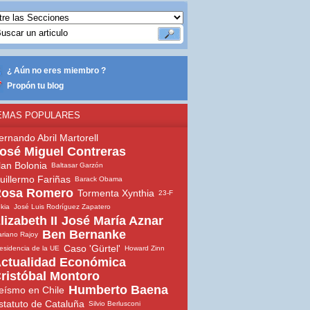
¿ Aún no eres miembro ?
Propón tu blog
EMAS POPULARES
ernando Abril Martorell
osé Miguel Contreras
lan Bolonia
Baltasar Garzón
uillermo Fariñas
Barack Obama
osa Romero
Tormenta Xynthia
23-F
ekia
José Luis Rodríguez Zapatero
lizabeth II
José María Aznar
Ben Bernanke
riano Rajoy
Caso 'Gürtel'
esidencia de la UE
Howard Zinn
ctualidad Económica
ristóbal Montoro
Humberto Baena
eísmo en Chile
statuto de Cataluña
Silvio Berlusconi