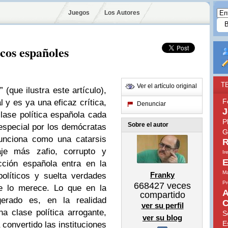
Juegos
Los Autores
icos españoles
T
Ver el artículo original
 (que ilustra este artículo),
F
l y es ya una eficaz crítica,
Denunciar
J
lase política española cada
P
Sobre el autor
especial por los demócratas
G
funciona como una catarsis
R
aje más zafio, corrupto y
Ir
E
icción española entra en la
Ma
Franky
olíticos y suelta verdades
Pr
668427
veces
e lo merece. Lo que en la
A
compartido
gerado es, en la realidad
C
ver su perfil
a clase política arrogante,
S
ver su blog
E
convertido las instituciones