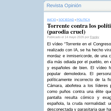
Revista Opinión
INICIO
›
SOCIEDAD
›
POLÍTICA
Torrente contra los polít
(parodia cruel)
Publicado el 14 mayo 2026 por
Franky
El vídeo “Torrente en el Congreso”
realizado con IA, se ha hecho vira
mordaz e inmisericorde, de una c
día más odiada por el pueblo, en 
y españoles de bien. El vídeo 
popular demoledora. El person
políticamente incorrecto de la f
Cámara, abofetea a los líderes p
como puños contra una élite qu
pantalla resulta cómico y exa
española, la cruda normalidad: un
desconectada y parasitaria que ha 