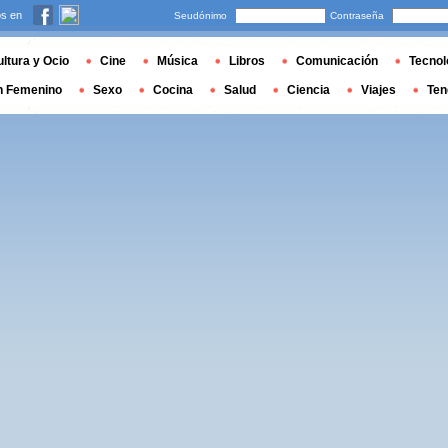
s en
Seudónimo
Contraseña
ltura y Ocio
Cine
Música
Libros
Comunicación
Tecnol
n Femenino
Sexo
Cocina
Salud
Ciencia
Viajes
Ten