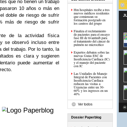
tes que no tienen un trabajo
e pasaron 10 años o más en
Hm hospitales recibe a tres
nuevos médicos residentes
el doble de riesgo de sufrir
J
que comienzan su
formación postgrado en
% más de riesgo de sufrir
los centros del grupo
Finaliza el reclutamiento
de pacientes para el ensayo
nte de la actividad física
fase III de tivantinib para
el tratamiento del cáncer de
 y se observó incluso entre
 del trabajo. Por lo tanto, la
Expertos debaten sobre las
ultados es clara y sugieren
nuevas Guías ESC de
Insuficiencia Cardiaca (IC)
dentario puede aumentar el
y el manejo del paciente
con IC
recto.
Las Unidades de Manejo
Integral de Pacientes con
Insuficiencia Cardiaca
reducen las visitas a
Urgencias entre un 30-
60% y los ingresos en un
40%
e
Ver todos
Dossier Paperblog