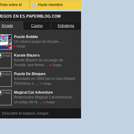
Todo sobre él
Hazte miembro
UEGOS EN ES.PAPERBLOG.COM
Arcade
Casino
Estrategia
Puzzle Bobble
Un clásico juego de Arcade. ......
Juega
Karate Blazers
Karate Blazers es un juego de
Arcade, que forma......
Juega
Puzzle De Bloques
Inventado en 1984 por el ruso Alekséi
Pázhitnov, e......
Juega
Magical Cat Adventure
Redescubre Magical Cat Adventure,
un juego de la......
Juega
Descubrir el espacio Juegos