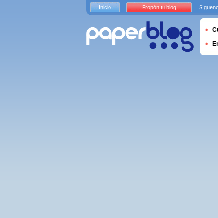
Inicio
Propón tu blog
Sígueno
Cu
E