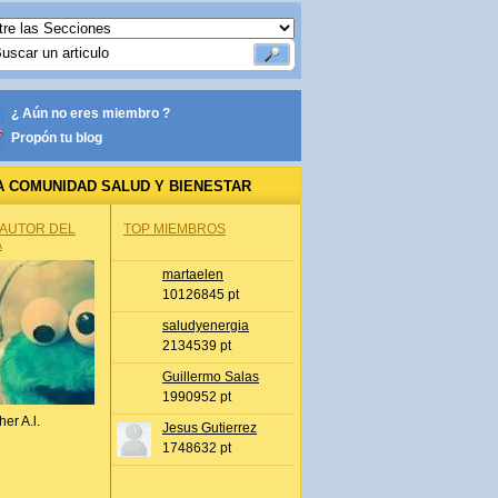
¿ Aún no eres miembro ?
Propón tu blog
A COMUNIDAD SALUD Y BIENESTAR
 AUTOR DEL
TOP MIEMBROS
A
martaelen
10126845 pt
saludyenergia
2134539 pt
Guillermo Salas
1990952 pt
her A.l.
Jesus Gutierrez
1748632 pt