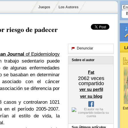
Juegos
Los Autores
r riesgo de padecer
L
Denunciar
an Journal
of Epidemiology
EL
Sobre el autor
 trabajo sedentario puede
DÍ
go de algunas enfermedades
Fat
io se basaban en determinar
2062
veces
á asociado con el cáncer
compartido
 asociación se diferencia por
ver su perfil
ver su blog
8 casos y controlaron 1021
a en el período 2005-2007.
Est
rían al estilo de vida, la
al.
Sus últimos artículos