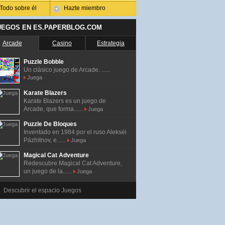
Todo sobre él
Hazte miembro
UEGOS EN ES.PAPERBLOG.COM
Arcade
Casino
Estrategia
Puzzle Bobble
Un clásico juego de Arcade. ......
Juega
Karate Blazers
Karate Blazers es un juego de
Arcade, que forma......
Juega
Puzzle De Bloques
Inventado en 1984 por el ruso Alekséi
Pázhitnov, e......
Juega
Magical Cat Adventure
Redescubre Magical Cat Adventure,
un juego de la......
Juega
Descubrir el espacio Juegos