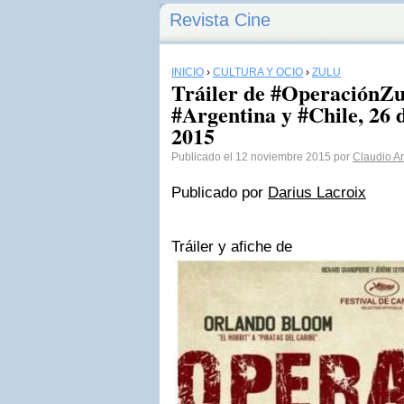
Revista Cine
INICIO
›
CULTURA Y OCIO
›
ZULU
Tráiler de #OperaciónZu
#Argentina y #Chile, 26
2015
Publicado el 12 noviembre 2015 por
Claudio A
Publicado por
Darius Lacroix
Tráiler y afiche de