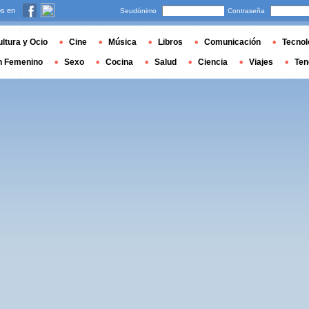
s en
Seudónimo
Contraseña
ltura y Ocio
Cine
Música
Libros
Comunicación
Tecnol
n Femenino
Sexo
Cocina
Salud
Ciencia
Viajes
Ten