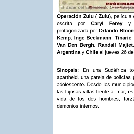
Operación Zulu
(
Zulu
), película
escrita por
Caryl Ferey
protagonizada por
Orlando Bloo
Kemp
,
Inge Beckmann
,
Tinarie
Van Den Bergh
,
Randall Majiet
Argentina
y
Chile
el jueves 26 d
Sinopsis
: En una Sudáfrica to
apartheid, una pareja de policías
adolescente. Desde los municipio
las lujosas villas frente al mar, e
vida de los dos hombres, forz
demonios internos.