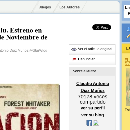
Juegos
Los Autores
lu. Estreno en
 de Noviembre de
L
Ver el artículo original
ntonio Diaz Muñoz
@StarWlog
Denunciar
EL
DÍ
Sobre el autor
Claudio Antonio
Diaz Muñoz
70178
veces
compartido
ver su perfil
Est
ver su blog