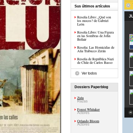
Sus últimos artículos
J
Reseña Libro: ¿Qué son
los mocos? de Gabriel
León
Reseña Libro: Una Figura
en las Sombras de John
Bellair
Reseña: Las Homicidas de
Alia Trabucco Zerán
Reseña de República Nazi
de Chile de Carlos Basso
Ver todos
Dossiers Paperblog
Zulu
Razas
Forest Whitaker
Actores
Orlando Bloom
Actores