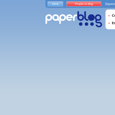
Inicio
Propón tu blog
Sígueno
Cu
E