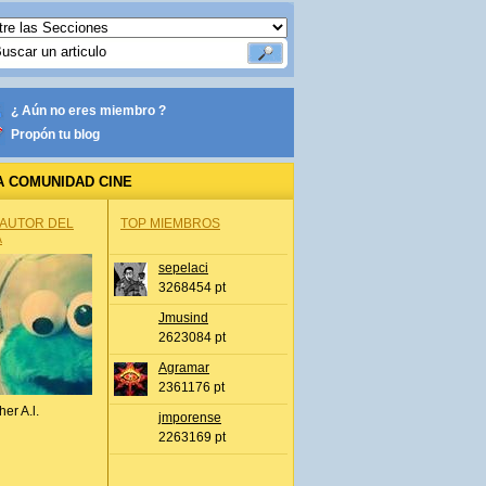
¿ Aún no eres miembro ?
Propón tu blog
A COMUNIDAD CINE
 AUTOR DEL
TOP MIEMBROS
A
sepelaci
3268454 pt
Jmusind
2623084 pt
Agramar
2361176 pt
her A.l.
jmporense
2263169 pt