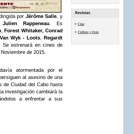
Revistas
 dirigida por
Jérôme Salle
, y
y
Julien Rappeneau
. Es
Cine
m
,
Forest Whitaker,
Conrad
Cultura y Ocio
 Van Wyk - Loots
,
Regardt
. Se estrenará en cines de
e Noviembre de 2015.
davía atormentada por el
 persiguen al asesino de una
s de Ciudad del Cabo hasta
sta investigación cambiará la
ándolos a enfrentar a sus