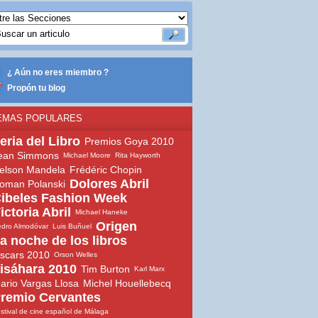
¿ Aún no eres miembro ?
Propón tu blog
EMAS POPULARES
eria del Libro
Premios Goya 2010
ean Simmons
Michael Moore
Rita Hayworth
elson Mandela
Frédéric Chopin
Dolores Abril
oman Polanski
ibeles Fashion Week
ictoria Abril
Michael Haneke
Origen
dro Almodóvar
Luis Buñuel
a noche de los libros
scars 2010
Orson Welles
isáhara 2010
Tim Burton
Karl Marx
ario Vargas Llosa
Michel Houellebecq
remio Cervantes
stival de cine español de Málaga