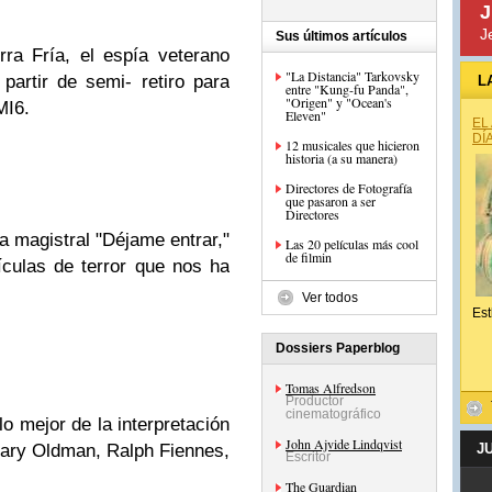
J
J
Sus últimos artículos
ra Fría, el espía veterano
"La Distancia" Tarkovsky
artir de semi- retiro para
L
entre "Kung-fu Panda",
"Origen" y "Ocean's
MI6.
Eleven"
EL
DÍ
12 musicales que hicieron
historia (a su manera)
Directores de Fotografía
que pasaron a ser
Directores
a magistral "Déjame entrar,"
Las 20 películas más cool
de filmin
ículas de terror que nos ha
Ver todos
Est
Dossiers Paperblog
Tomas Alfredson
Productor
cinematográfico
o mejor de la interpretación
John Ajvide Lindqvist
 Gary Oldman, Ralph Fiennes,
J
Escritor
The Guardian