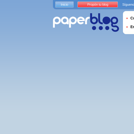
Inicio
Propón tu blog
Sígueno
Cu
E