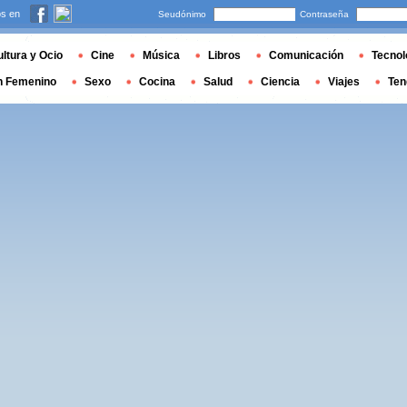
s en
Seudónimo
Contraseña
ltura y Ocio
Cine
Música
Libros
Comunicación
Tecnol
n Femenino
Sexo
Cocina
Salud
Ciencia
Viajes
Ten