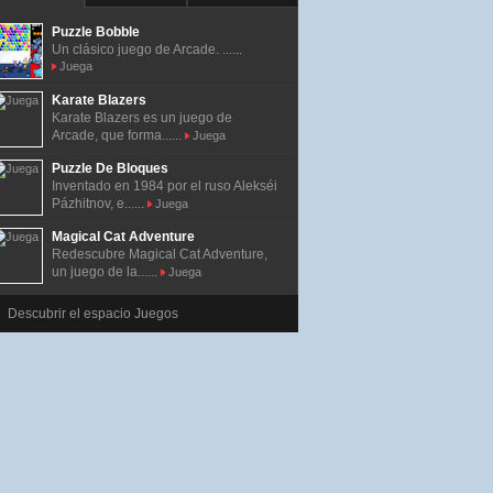
Puzzle Bobble
Un clásico juego de Arcade. ......
Juega
Karate Blazers
Karate Blazers es un juego de
Arcade, que forma......
Juega
Puzzle De Bloques
Inventado en 1984 por el ruso Alekséi
Pázhitnov, e......
Juega
Magical Cat Adventure
Redescubre Magical Cat Adventure,
un juego de la......
Juega
Descubrir el espacio Juegos