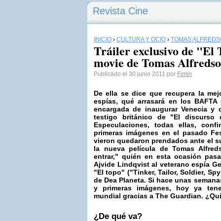
Revista Cine
INICIO
›
CULTURA Y OCIO
›
TOMAS ALFRED
Tráiler exclusivo de "El 
movie de Tomas Alfreds
Publicado el 30 junio 2011 por
Fimin
De ella se dice que recupera la mej
espías, qué arrasará en los BAFTA 
encargada de inaugurar Venecia y q
testigo británico de
"El discurso
Especulaciones, todas ellas, conf
primeras imágenes en el pasado Fe
vieron quedaron prendados ante el su
la nueva película de
Tomas Alfred
entrar,"
quién en esta ocasión pas
Ajvide Lindqvist
al veterano espía G
"El topo"
("Tinker, Tailor, Soldier, S
de
Dea Planeta
. Si hace unas semana
y primeras imágenes, hoy ya ten
mundial
gracias a
The Guardian
.
¿Qui
¿De qué va?