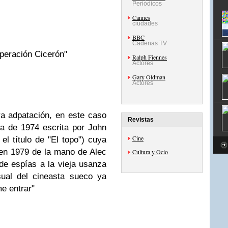
Periódicos
Cannes
ciudades
BBC
Cadenas TV
Operación Cicerón"
Ralph Fiennes
Actores
Gary Oldman
Actores
ra adpatación, en este caso
Revistas
a de 1974 escrita por John
Cine
l título de "El topo") cuya
n 1979 de la mano de Alec
Cultura y Ocio
 de espías a la vieja usanza
sual del cineasta sueco ya
e entrar"