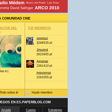
ulio Médem
Museo del Prado
Luis Tosar
ARCO 2010
erome David Salinger
A COMUNIDAD CINE
 AUTOR DEL
TOP MIEMBROS
A
sepelaci
3268535 pt
Jmusind
2623405 pt
Agramar
2361410 pt
her A.l.
jmporense
2263355 pt
Todo sobre él
Hazte miembro
UEGOS EN ES.PAPERBLOG.COM
Arcade
Casino
Estrategia