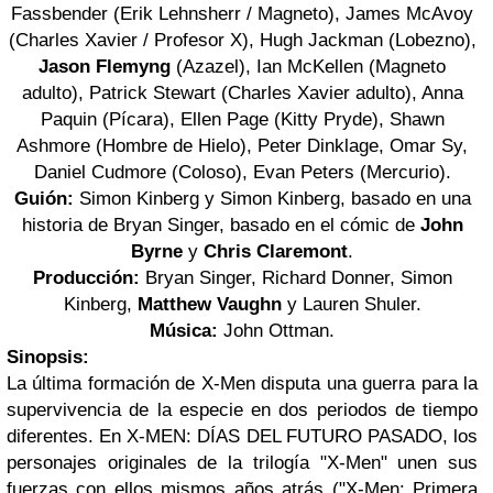
Fassbender (Erik Lehnsherr / Magneto), James McAvoy
(Charles Xavier / Profesor X), Hugh Jackman (Lobezno),
Jason Flemyng
(Azazel), Ian McKellen (Magneto
adulto), Patrick Stewart (Charles Xavier adulto), Anna
Paquin (Pícara), Ellen Page (Kitty Pryde), Shawn
Ashmore (Hombre de Hielo), Peter Dinklage, Omar Sy,
Daniel Cudmore (Coloso), Evan Peters (Mercurio).
Guión:
Simon Kinberg y Simon Kinberg, basado en una
historia de Bryan Singer, basado en el cómic de
John
Byrne
y
Chris Claremont
.
Producción:
Bryan Singer, Richard Donner, Simon
Kinberg,
Matthew Vaughn
y Lauren Shuler.
Música:
John Ottman.
Sinopsis:
La última formación de X-Men disputa una guerra para la
supervivencia de la especie en dos periodos de tiempo
diferentes. En X-MEN: DÍAS DEL FUTURO PASADO, los
personajes originales de la trilogía "X-Men" unen sus
fuerzas con ellos mismos años atrás ("X-Men: Primera