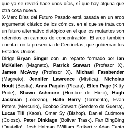
que ya se reveló hace unos días, sí que hay alguna que
otra cosa nueva.
X-Men: Días del Futuro Pasado está basada en un arco
argumental clásico de los cómics, en el que se trata con
un futuro alternativo distópico en el que los mutantes son
retenidos en campos de concentración. El arco también
cuenta con la presencia de Centinelas, que gobiernan los
Estados Unidos.
Dirige
Bryan Singer
con un reparto formado por
Ian
McKellen
(Magneto),
Patrick Stewart
(Profesor X),
James McAvoy
(Profesor X),
Michael Fassbender
(Magneto),
Jennifer Lawrence
(Mística),
Nicholas
Hoult
(Bestia),
Anna Paquin
(Pícara),
Ellen Page
(Kitty
Pride),
Shawn Ashmore
(Hombre de Hielo),
Hugh
Jackman
(Lobezno),
Halle Berry
(Tormenta), Evan
Peters (Mercurio), Booboo Stewart (Sendero de Guerra),
Lucas Till
(Kaos), Omar Sy (Bishop), Daniel Cudmore
(Coloso),
Peter Dinklage
(Bolivar Trask), Fan BingBing
(Destello), Josh Helman (William Striker) y Adan Canto