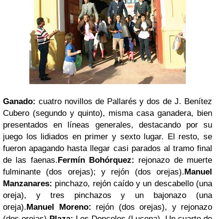
Ganado:
cuatro novillos de Pallarés y dos de J. Benítez
Cubero (segundo y quinto), misma casa ganadera, bien
presentados en líneas generales, destacando por su
juego los lidiados en primer y sexto lugar. El resto, se
fueron apagando hasta llegar casi parados al tramo final
de las faenas.
Fermín Bohórquez:
rejonazo de muerte
fulminante (dos orejas); y rejón (dos orejas).
Manuel
Manzanares:
pinchazo, rejón caído y un descabello (una
oreja), y tres pinchazos y un bajonazo (una
oreja).
Manuel Moreno:
rejón (dos orejas), y rejonazo
(dos orejas).
Plaza:
Los Donceles (Lucena). Un cuarto de