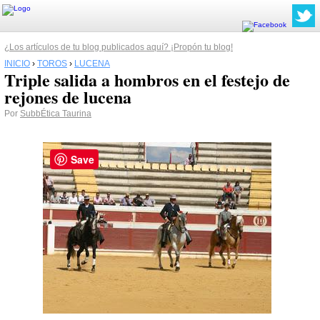
¿Los artículos de tu blog publicados aquí? ¡Propón tu blog!
INICIO
›
TOROS
›
LUCENA
Triple salida a hombros en el festejo de
rejones de lucena
Por
SubbÉtica Taurina
Save