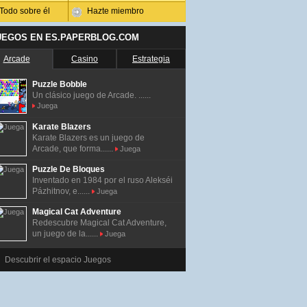
Todo sobre él
Hazte miembro
UEGOS EN ES.PAPERBLOG.COM
Arcade
Casino
Estrategia
Puzzle Bobble
Un clásico juego de Arcade. ......
Juega
Karate Blazers
Karate Blazers es un juego de
Arcade, que forma......
Juega
Puzzle De Bloques
Inventado en 1984 por el ruso Alekséi
Pázhitnov, e......
Juega
Magical Cat Adventure
Redescubre Magical Cat Adventure,
un juego de la......
Juega
Descubrir el espacio Juegos