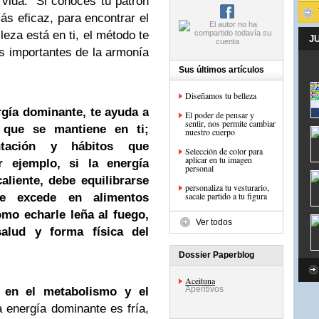
 vida. Si conoces tu patrón
ás eficaz, para encontrar el
lleza está en ti, el método te
J
 importantes de la armonía
Sus últimos artículos
Diseñamos tu belleza
rgía dominante, te ayuda a
El poder de pensar y
sentir, nos permite cambiar
 que se mantiene en ti;
nuestro cuerpo
ntación y hábitos que
Selección de color para
aplicar en tu imagen
r ejemplo, si la energía
personal
liente, debe equilibrarse
personaliza tu vesturario,
sacale partido a tu figura
e excede en alimentos
omo echarle leña al fuego,
Ver todos
alud y forma física del
Dossier Paperblog
Aceituna
Aperitivos
e en el metabolismo y el
 energía dominante es fría,