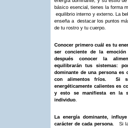
energía dominante, y su estilo de
básico esencial, tienes la forma m
equilibrio interno y externo. La be
enseña a destacar los puntos más
de tu rostro y tu cuerpo.
Conocer primero cuál es tu ene
ser conciente de la emoción
después conocer la alime
equilibrarán tus sistemas: po
dominante de una persona es ca
con alimentos fríos. Si s
energéticamente calientes es c
y esto se manifiesta en la s
individuo
.
La energía dominante, influy
carácter de cada persona
. Si la