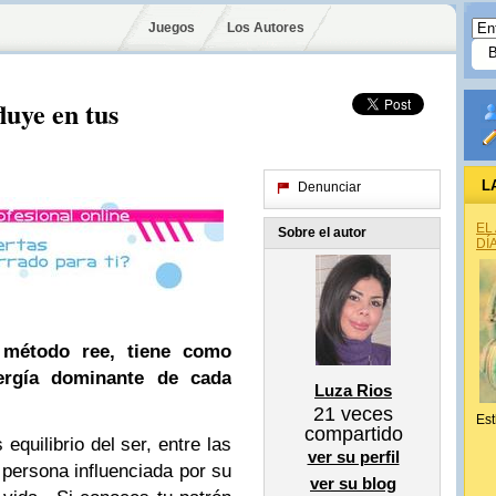
Juegos
Los Autores
luye en tus
L
Denunciar
EL
Sobre el autor
DÍ
l método ree, tiene como
ergía dominante de cada
Luza Rios
21
veces
Est
compartido
equilibrio del ser, entre las
ver su perfil
 persona influenciada por su
ver su blog