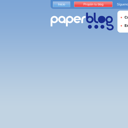
Inicio
Propón tu blog
Sígueno
Cu
E