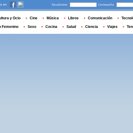
s en
Seudónimo
Contraseña
ltura y Ocio
Cine
Música
Libros
Comunicación
Tecnol
n Femenino
Sexo
Cocina
Salud
Ciencia
Viajes
Ten