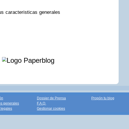
us caracteristicas generales
e
ón
Dossier de Prensa
Propón tu blog
s generales
F.A.Q.
legales
Gestionar cookies