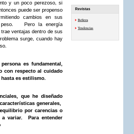
nto y un poco perezoso, si
Revistas
entonces puede ser propenso
ermitiendo cambios en sus
Belleza
r peso. Pero la energía
Tendencias
 trae ventajas dentro de sus
 problema surge, cuando hay
eso.
 persona es fundamental,
o con respecto al cuidado
 hasta es estilismo.
nciales, que he diseñado
características generales,
equilibrio por carencias o
n a variar. Para entender
o