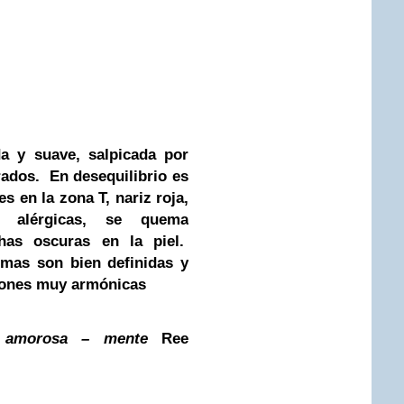
da y suave, salpicada por
rados. En desequilibrio es
s en la zona T, nariz roja,
s alérgicas, se quema
as oscuras en la piel.
mas son bien definidas y
iones muy armónicas
L
amorosa – mente
Ree