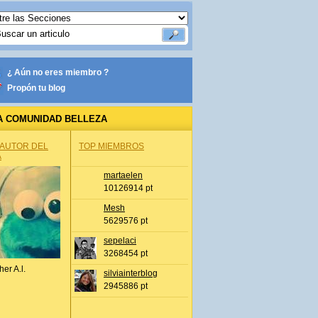
¿ Aún no eres miembro ?
Propón tu blog
A COMUNIDAD BELLEZA
 AUTOR DEL
TOP MIEMBROS
A
martaelen
10126914 pt
Mesh
5629576 pt
sepelaci
3268454 pt
her A.l.
silviainterblog
2945886 pt