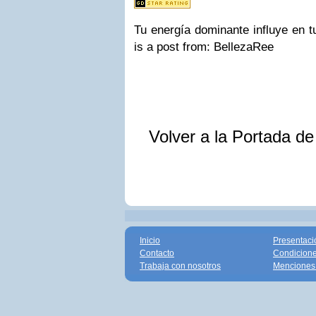
Tu energía dominante influye en t
is a post from: BellezaRee
Volver a la Portada d
Inicio
Presentaci
Contacto
Condicione
Trabaja con nosotros
Menciones 