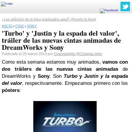
¿Los artículos de tu blog publicados aquí? ¡Propón tu blog!
INICIO
›
CINE
›
SONY
'Turbo' y 'Justin y la espada del valor',
tráiler de las nuevas cintas animadas de
DreamWorks y Sony
Publicado el 20 marzo 2013 por
Cinemalights
@CinemaLights
Como esta semana estamos muy animados,
vamos con
dos tráilers de las nuevas cintas animadas
de
DreamWorks y
Sony
. Son
Turbo
y
Justin y la espada
del valor
, respectivamente. Empezamos primero con los
pósters
: