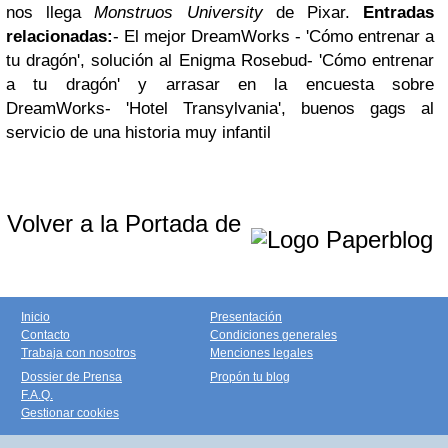
nos llega
Monstruos University
de Pixar.
Entradas
relacionadas:
- El mejor DreamWorks - 'Cómo entrenar a
tu dragón', solución al Enigma Rosebud- 'Cómo entrenar
a tu dragón' y arrasar en la encuesta sobre
DreamWorks- 'Hotel Transylvania', buenos gags al
servicio de una historia muy infantil
Volver a la Portada de
Inicio
Presentación
Contacto
Condiciones generales
Trabaja con nosotros
Menciones legales
Dossier de Prensa
Propón tu blog
F.A.Q.
Gestionar cookies