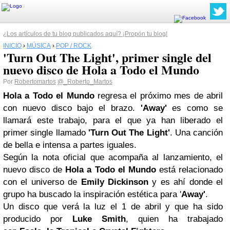
¿Los artículos de tu blog publicados aquí? ¡Propón tu blog!
INICIO
›
MÚSICA
›
POP / ROCK
'Turn Out The Light', primer single del
nuevo disco de Hola a Todo el Mundo
Por
Robertomartos
@_Roberto_Martos
Hola a Todo el Mundo
regresa el próximo mes de abril
con nuevo disco bajo el brazo.
'Away'
es como se
llamará este trabajo, para el que ya han liberado el
primer single llamado
'Turn Out The Light'
. Una canción
de bella e intensa a partes iguales.
Según la nota oficial que acompaña al lanzamiento, el
nuevo disco de
Hola a Todo el Mundo
está relacionado
con el universo de
Emily Dickinson
y es ahí donde el
grupo ha buscado la inspiración estética para '
Away'
.
Un disco que verá la luz el 1 de abril y que ha sido
producido por
Luke Smith
, quien ha trabajado