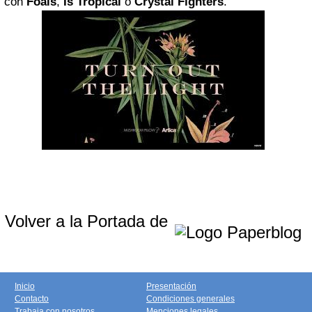
con
Foals
,
Is Tropical
o
Crystal Fighters
.
Volver a la Portada de
Inicio
Presentación
Contacto
Condiciones generales
Trabaja con nosotros
Menciones legales