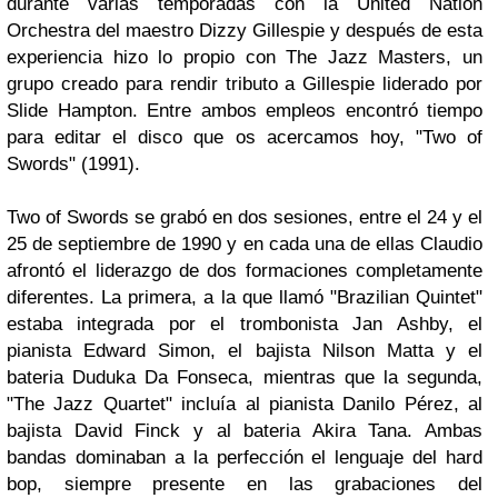
durante varias temporadas con la
United Nation
Orchestra
del maestro
Dizzy Gillespie
y después de esta
experiencia hizo lo propio con
The Jazz Masters
, un
grupo creado para rendir tributo a
Gillespie
liderado por
Slide Hampton
.
Entre ambos empleos encontró tiempo
para editar el disco que os acercamos hoy,
"Two of
Swords"
(1991).
Two of Swords
se grabó en dos sesiones, entre el 24 y el
25 de septiembre de 1990 y en cada una de ellas
Claudio
afrontó el liderazgo de dos formaciones completamente
diferentes. La primera, a la que llamó
"Brazilian Quintet"
estaba integrada por el trombonista
Jan Ashby
, el
pianista
Edward Simon
, el bajista
Nilson Matta
y el
bateria
Duduka Da Fonseca
, mientras que la segunda,
"The Jazz Quartet"
incluía al pianista
Danilo Pérez
, al
bajista
David Finck
y al bateria
Akira Tana
. Ambas
bandas dominaban a la perfección el lenguaje del
hard
bop
, siempre presente en las grabaciones del