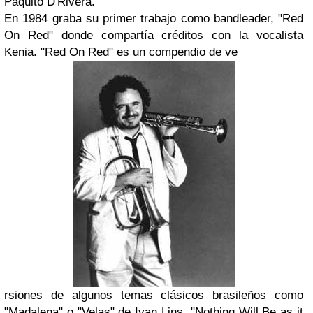
Paquito D'Rivera
.
En 1984 graba su primer trabajo como bandleader,
"Red
On Red"
donde compartía créditos con la vocalista
Kenia. "Red On Red"
es un compendio de ve
rsiones de algunos temas clásicos brasileños como
"
Madalena"
o
"Velas"
de
Ivan
Lins
,
"Nothing Will Be as it