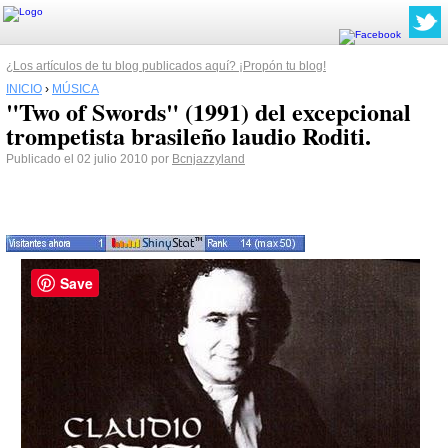
¿Los artículos de tu blog publicados aquí? ¡Propón tu blog!
INICIO
›
MÚSICA
"Two of Swords" (1991) del excepcional
trompetista brasileño laudio Roditi.
Publicado el 02 julio 2010 por
Bcnjazzyland
Save