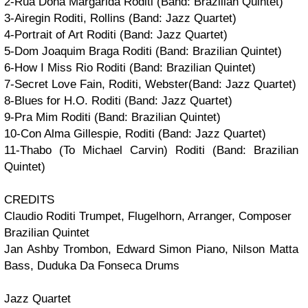
2-Rua Dona Margarida
Roditi
(Band: Brazilian Quintet)
3-Airegin
Roditi, Rollins
(Band: Jazz Quartet)
4-Portrait of Art
Roditi
(Band: Jazz Quartet)
5-Dom Joaquim Braga
Roditi
(Band: Brazilian Quintet)
6-How I Miss Rio
Roditi
(Band: Brazilian Quintet)
7-Secret Love
Fain, Roditi, Webster
(Band: Jazz Quartet)
8-Blues for H.O.
Roditi
(Band: Jazz Quartet)
9-Pra Mim
Roditi
(Band: Brazilian Quintet)
10-Con Alma
Gillespie, Roditi
(Band: Jazz Quartet)
11-Thabo (To Michael Carvin)
Roditi
(Band: Brazilian
Quintet)
CREDITS
Claudio Roditi
Trumpet, Flugelhorn,
Arranger,
Composer
Brazilian Quintet
Jan Ashby
Trombon,
Edward Simon
Piano
,
Nilson Matta
Bass
,
Duduka Da Fonseca
Drums
Jazz Quartet