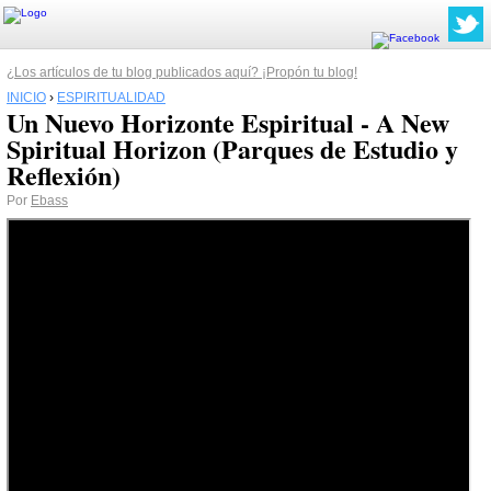
¿Los artículos de tu blog publicados aquí? ¡Propón tu blog!
INICIO
›
ESPIRITUALIDAD
Un Nuevo Horizonte Espiritual - A New
Spiritual Horizon (Parques de Estudio y
Reflexión)
Por
Ebass