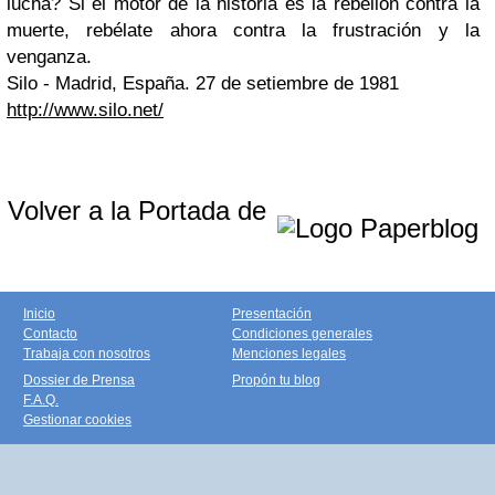
lucha? Si el motor de la historia es la rebelión contra la
muerte, rebélate ahora contra la frustración y la
venganza.
Silo
-
Madrid, España. 27 de setiembre de 1981
http://www.silo.net/
Volver a la Portada de
Inicio
Presentación
Contacto
Condiciones generales
Trabaja con nosotros
Menciones legales
Dossier de Prensa
Propón tu blog
F.A.Q.
Gestionar cookies