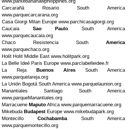
www.parkebanahawphilippines.org
Carcarañá Rosario South America
www.parquecarcarana.org
Casa Giorgi Milan Europe
www.parchicasagiorgi.org
Caucaia
Sao Paulo
South America
www.parquecaucaia.org
Chaco Resistencia South
America
www.parquechaco.org
Holit Holit Middle East
www.holitpark.org
La Belle Ideé Paris Europe
www.parclabelleidee.fr
La Reja
Buenos Aires
South America
www.parquelareja.org
La Unión Bogotá South America
www.parquelaunion.org
Manantiales Santiago South America
www.parqueManantiales.org
Marracuene
Maputo
Africa
www.parquemarracuene.org
Mikebuda
Budapest
Europe
www.mikebudapark.org
Montecillo
Cochabamba
South America
www.parquemontecillo.org