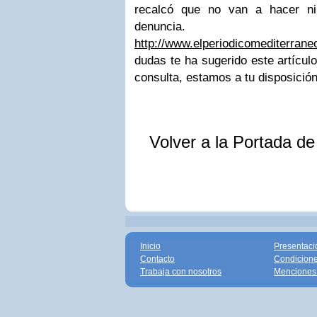
recalcó que no van a hacer ni
denun
http://www.elperiodicomediterran
dudas te ha sugerido este artícul
consulta, estamos a tu disposició
Volver a la Portada d
Inicio
Presentaci
Contacto
Condicione
Trabaja con nosotros
Menciones 