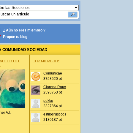
¿ Aún no eres miembro ?
Propón tu blog
A COMUNIDAD SOCIEDAD
 AUTOR DEL
TOP MIEMBROS
A
Comunicae
3758520 pt
Clarena Roux
2598753 pt
pukko
2327864 pt
her A.l.
estilosrusticos
2130187 pt