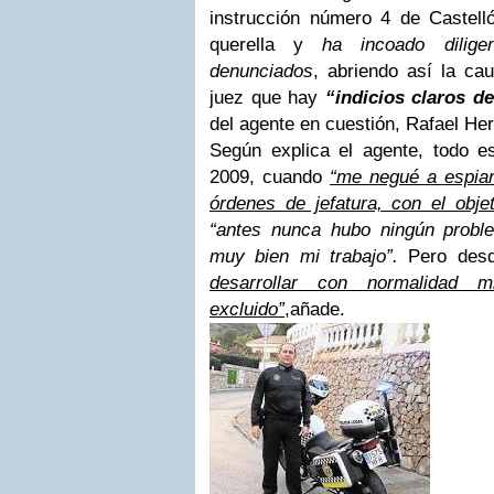
instrucción número 4 de Castelló
querella y
ha incoado dilige
denunciados
, abriendo así la ca
juez que hay
“indicios claros de
del agente en cuestión, Rafael He
Según explica el agente, todo 
2009, cuando
“me negué a espiar 
órdenes de jefatura, con el objet
“antes nunca hubo ningún probl
muy bien mi trabajo”.
Pero desd
desarrollar con normalidad 
excluido”
,
añade.