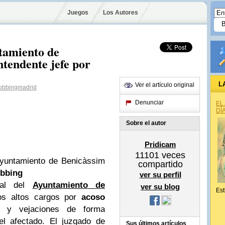
Juegos
Los Autores
ntamiento de
ntendente jefe por
L
Ver el artículo original
bbingmadrid
Denunciar
EL
DÍ
Sobre el autor
Pridicam
11101
veces
 Ayuntamiento de Benicàssim
compartido
bbing
ver su perfil
cal del
Ayuntamiento de
ver su blog
Est
s altos cargos por
acoso
y vejaciones de forma
el afectado. El juzgado de
Sus últimos artículos