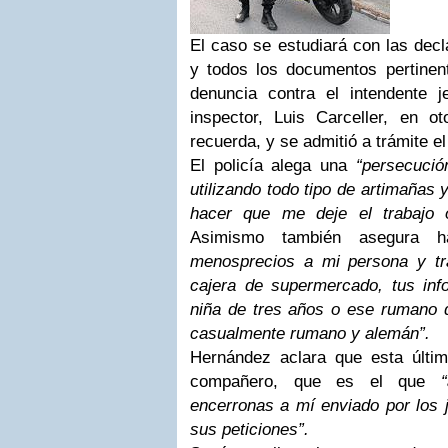
El caso se estudiará con las decl
y todos los documentos pertinen
denuncia contra el intendente j
inspector, Luis Carceller, en 
recuerda, y se admitió a trámite e
El policía alega una
“persecució
utilizando todo tipo de artimañas
hacer que me deje el trabajo
Asimismo también asegura h
menosprecios a mi persona y tr
cajera de supermercado, tus in
niña de tres años o ese rumano d
casualmente rumano y alemán”.
Hernández aclara que esta últi
compañero, que es el que
encerronas a mí enviado por los 
sus peticiones”.