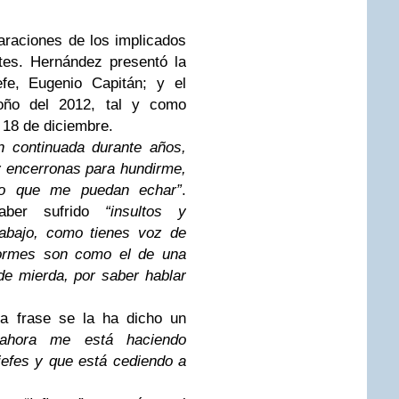
araciones de los implicados
tes. Hernández presentó la
efe, Eugenio Capitán; y el
otoño del 2012, tal y como
l 18 de diciembre.
n continuada durante años,
 y encerronas para hundirme,
 o que me puedan echar”
.
aber sufrido
“insultos y
abajo, como tienes voz de
formes son como el de una
e mierda, por saber hablar
ma frase se la ha dicho un
“ahora me está haciendo
jefes y que está cediendo a