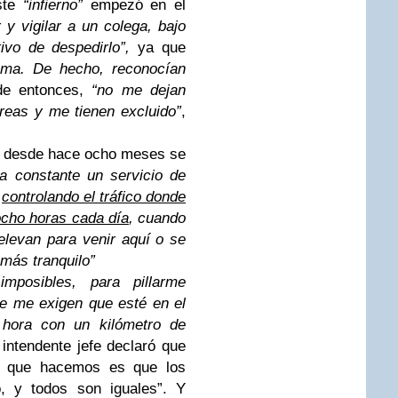
este
“infierno”
empezó en el
y vigilar a un colega, bajo
ivo de despedirlo”,
ya que
ema. De hecho, reconocían
e entonces,
“no me dejan
areas y me tienen excluido”
,
o, desde hace ocho meses se
a constante un servicio de
,
controlando el tráfico donde
ocho horas cada día
, cuando
elevan para venir aquí o se
 más tranquilo”
posibles, para pillarme
e me exigen que esté en el
 hora con un kilómetro de
 intendente jefe declaró que
co que hacemos es que los
, y todos son iguales”. Y