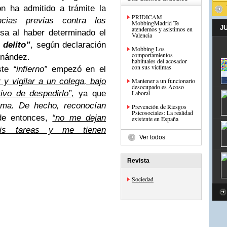
n ha admitido a trámite la
PRIDICAM
ncias previas contra los
MobbingMadrid Te
J
atendemos y asistimos en
usa al haber determinado el
Valencia
 delito”
, según declaración
Mobbing Los
comportamientos
rnández.
habituales del acosador
con sus victimas
este
“infierno”
empezó en el
y vigilar a un colega, bajo
Mantener a un funcionario
desocupado es Acoso
ivo de despedirlo”,
ya que
Laboral
ema. De hecho, reconocían
Prevención de Riesgos
Psicosociales: La realidad
e entonces,
“no me dejan
existente en España
mis tareas y me tienen
Ver todos
Revista
Sociedad