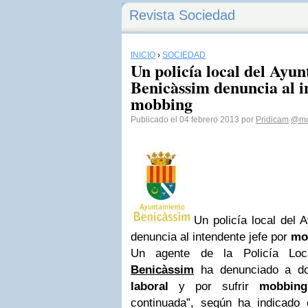
Revista Sociedad
INICIO
›
SOCIEDAD
Un policía local del Ayu
Benicàssim denuncia al i
mobbing
Publicado el 04 febrero 2013 por
Pridicam
@mo
Un policía local del
denuncia al intendente jefe por
mo
Un agente de la Policía Lo
Benicàssim
ha denunciado a do
laboral
y por sufrir
mobbing
continuada”, según ha indicado 