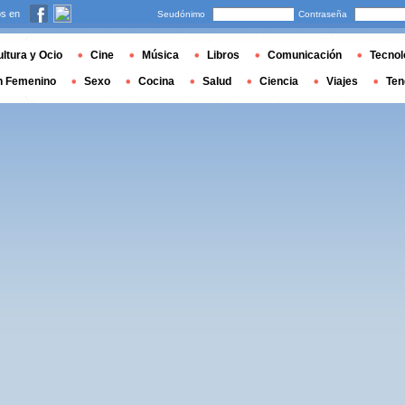
s en
Seudónimo
Contraseña
ltura y Ocio
Cine
Música
Libros
Comunicación
Tecnol
n Femenino
Sexo
Cocina
Salud
Ciencia
Viajes
Ten