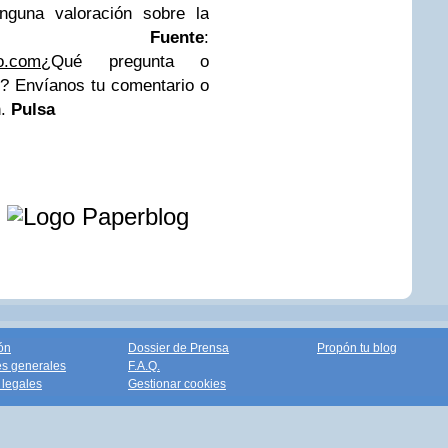
nguna valoración sobre la
cia.
Fuente
:
eo.com
¿Qué pregunta o
o? Envíanos tu comentario o
n.
Pulsa
e
ón
Dossier de Prensa
Propón tu blog
s generales
F.A.Q.
legales
Gestionar cookies