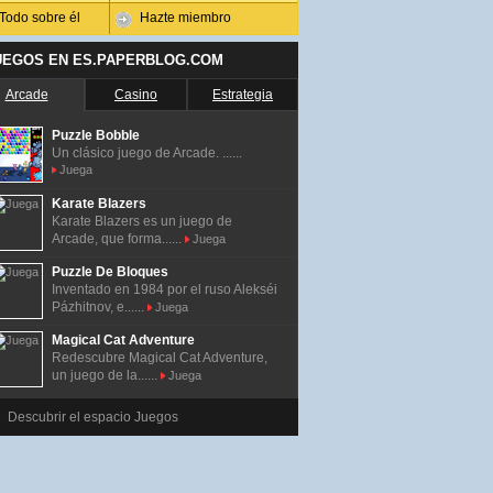
Todo sobre él
Hazte miembro
UEGOS EN ES.PAPERBLOG.COM
Arcade
Casino
Estrategia
Puzzle Bobble
Un clásico juego de Arcade. ......
Juega
Karate Blazers
Karate Blazers es un juego de
Arcade, que forma......
Juega
Puzzle De Bloques
Inventado en 1984 por el ruso Alekséi
Pázhitnov, e......
Juega
Magical Cat Adventure
Redescubre Magical Cat Adventure,
un juego de la......
Juega
Descubrir el espacio Juegos