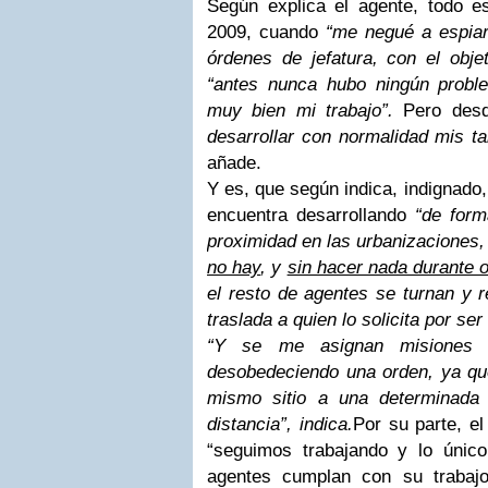
Según explica el agente, todo 
2009, cuando
“me negué a espiar 
órdenes de jefatura, con el objet
“antes nunca hubo ningún probl
muy bien mi trabajo”.
Pero desd
desarrollar con normalidad mis t
añade.
Y es, que según indica, indignad
encuentra desarrollando
“de form
proximidad en las urbanizaciones
no hay
, y
sin hacer nada durante 
el resto de agentes se turnan y r
traslada a quien lo solicita por ser
“Y se me asignan misiones im
desobedeciendo una orden, ya qu
mismo sitio a una determinada
distancia”, indica.
Por su parte, el
“seguimos trabajando y lo úni
agentes cumplan con su trabajo