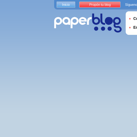
Inicio
Propón tu blog
Sígueno
Cu
E