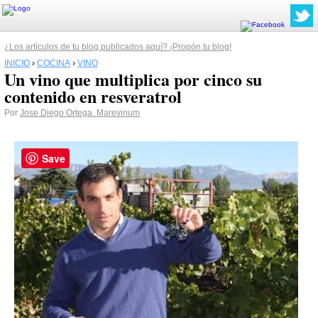
¿Los artículos de tu blog publicados aquí? ¡Propón tu blog!
INICIO
›
COCINA
›
VINO
Un vino que multiplica por cinco su
contenido en resveratrol
Por
Jose Diego Ortega. Marevinum
Save