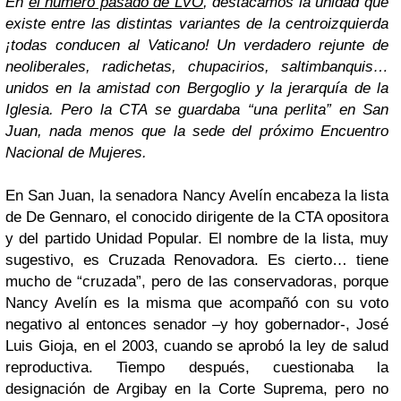
En
el número pasado de LVO
, destacamos la unidad que
existe entre las distintas variantes de la centroizquierda
¡todas conducen al Vaticano! Un verdadero rejunte de
neoliberales, radichetas, chupacirios, saltimbanquis…
unidos en la amistad con Bergoglio y la jerarquía de la
Iglesia. Pero la CTA se guardaba “una perlita” en San
Juan, nada menos que la sede del próximo Encuentro
Nacional de Mujeres.
En San Juan, la senadora Nancy Avelín encabeza la lista
de De Gennaro, el conocido dirigente de la CTA opositora
y del partido Unidad Popular. El nombre de la lista, muy
sugestivo, es Cruzada Renovadora. Es cierto… tiene
mucho de “cruzada”, pero de las conservadoras, porque
Nancy Avelín es la misma que acompañó con su voto
negativo al entonces senador –y hoy gobernador-, José
Luis Gioja, en el 2003, cuando se aprobó la ley de salud
reproductiva. Tiempo después, cuestionaba la
designación de Argibay en la Corte Suprema, pero no