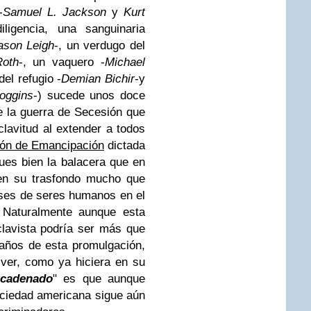
-
Samuel L. Jackson
y
Kurt
ligencia, una sanguinaria
ason Leigh
-, un verdugo del
oth
-, un vaquero -
Michael
el refugio -
Demian Bichir
-y
oggins
-) sucede unos doce
e la guerra de Secesión que
lavitud al extender a todos
ón de Emancipación
dictada
es bien la balacera que en
e en su trasfondo mucho que
ases de seres humanos en el
. Naturalmente aunque esta
clavista podría ser más que
años de esta promulgación,
 ver, como ya hiciera en su
ncadenado
" es que aunque
ociedad americana sigue aún