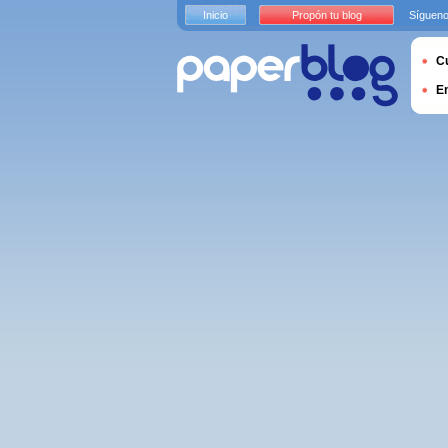
Inicio
Propón tu blog
Sígueno
Cu
E