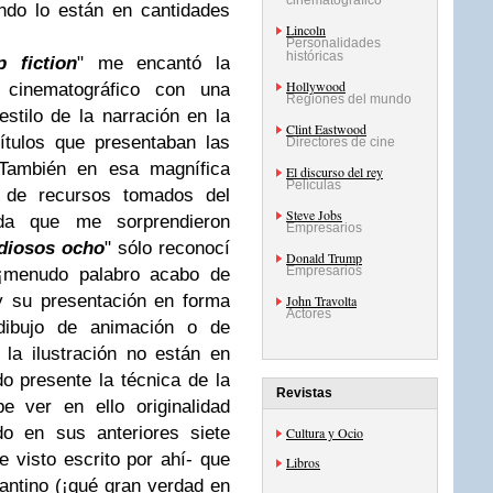
cinematográfico
ndo lo están en cantidades
Lincoln
Personalidades
históricas
p fiction
" me encantó la
Hollywood
 cinematográfico con una
Regiones del mundo
stilo de la narración en la
Clint Eastwood
pítulos que presentaban las
Directores de cine
 También en esa magnífica
El discurso del rey
Películas
o de recursos tomados del
Steve Jobs
da que me sorprendieron
Empresarios
diosos ocho
" sólo reconocí
Donald Trump
Empresarios
(¡menudo palabro acabo de
a y su presentación en forma
John Travolta
Actores
 dibujo de animación o de
la ilustración no están en
o presente la técnica de la
Revistas
be ver en ello originalidad
do en sus anteriores siete
Cultura y Ocio
e visto escrito por ahí- que
Libros
rantino (¡qué gran verdad en