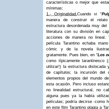
características o mejor que esta
mínimas:
1.- Originalidad.
Cuando vi "
Pul
manera de construir el relato
estructura desordenada muy del e
literatura con su división en ca
acciones de manera no lineal.
película Tarantino echaba man
cómic y de la novela ilustra
gratamente. Pues bien, en "
Los o
como típicamente tarantinesco 
utilizar!) la estructura dislocad
de capítulos; la incursión del
elementos propios del mundo de 
esta ocasión. Pero incluso estand
no linealidad estructural, no ca
alguna pues ya la había utiliza
películas; podría decirse -como h
en este film Tarantino plagia a Ta