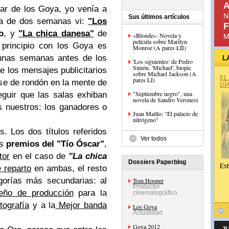
A
ar de los Goya, yo venía a
N
Sus últimos artículos
sa de dos semanas vi:
"Los
F
o
, y
"La chica danesa"
de
«Blonde»: Novela y
M
película sobre Marilyn
 principio con los Goya es
Monroe (A pares LII)
unas semanas antes de los
L
'Los siguientes' de Pedro
Simón. 'Michael', biopic
e los mensajes publicitarios
sobre Michael Jackson (A
EL
pares LI)
rse de rondón en la mente de
DÍ
"Septiembre negro", una
eguir que las salas exhiban
novela de Sandro Veronesi
os nuestros: los ganadores o
Juan Maíllo: "El palacio de
nitrógeno"
 Los dos títulos referidos
Ver todos
os
premios del "Tío Óscar"
,
tor
en el caso de
"La chica
Dossiers Paperblog
Est
e reparto
en ambas, el resto
gorías más secundarias: al
Tom Hooper
Productor
eño de producción
para la
cinematográfico
tografía
y a la
Mejor banda
Los Goya
Actualidad
Goya 2012