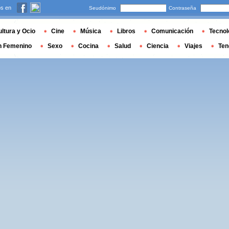
s en
Seudónimo
Contraseña
ltura y Ocio
Cine
Música
Libros
Comunicación
Tecnol
n Femenino
Sexo
Cocina
Salud
Ciencia
Viajes
Ten