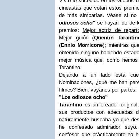
Visto lo sucedido en los Globos d
cineastas que votan estos premio
de más simpatías. Véase si no 
odiosos ocho"
se hayan ido de 
premios:
Mejor actriz de repart
Mejor guión
(
Quentin Tarantin
(
Ennio Morricone
); mientras q
obtenido ninguno habiendo estad
mejor música que, como hemos v
Tarantino.
Dejando a un lado esta cue
Nominaciones, ¿qué me han pare
filmes? Bien, vayanos por partes:
"Los odiosos ocho"
Tarantino
es un creador original
sus productos con adecuadas d
naturalmente buscaba yo que desd
he confesado admirador suyo
confesar que prácticamente no he