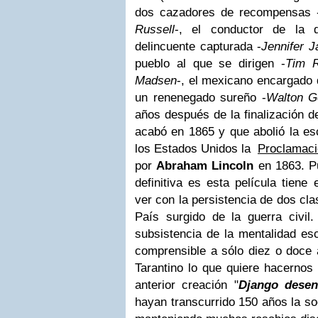
dos cazadores de recompensas 
Russell
-, el conductor de la di
delincuente capturada -
Jennifer J
pueblo al que se dirigen -
Tim R
Madsen
-, el mexicano encargado d
un renenegado sureño -
Walton G
años después de la finalización d
acabó en 1865 y que abolió la esc
los Estados Unidos la
Proclamaci
por
Abraham Lincoln
en 1863. Pu
definitiva es esta película tien
ver con la persistencia de dos cl
País surgido de la guerra civil
subsistencia de la mentalidad es
comprensible a sólo diez o doce 
Tarantino lo que quiere hacernos
anterior creación "
Django dese
hayan transcurrido 150 años la s