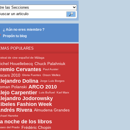
¿ Aún no eres miembro ?
Propón tu blog
EMAS POPULARES
stival de cine español de Málaga
ichel Houellebecq
Chuck Palahniuk
remio Cervantes
Paul Auster
scars 2010
Gloria Fuertes
Orson Welles
lejandro Dolina
Jorge Luis Borges
ARCO 2010
oman Polanski
lejo Carpentier
Luis Buñuel
Karl Marx
lejandro Jodorowsky
ibeles Fashion Week
ndrés Rivera
Almudena Grandes
chael Haneke
a noche de los libros
Frédéric Chopin
seo del Prado