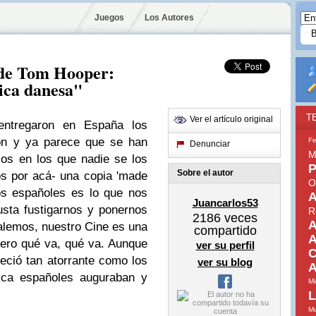
Juegos
Los Autores
 de Tom Hooper:
ica danesa"
T
Ver el artículo original
ntregaron en España los
ión y ya parece que se han
Fe
Denunciar
M
ios en los que nadie se los
P
Sobre el autor
s por acá- una copia 'made
O
os españoles es lo que nos
A
Juancarlos53
sta fustigarnos y ponernos
R
2186
veces
A
valemos, nuestro Cine es una
compartido
A
 Pero qué va, qué va. Aunque
ver su perfil
C
reció tan atorrante como los
ver su blog
A
fica españoles auguraban y
Mi
L
Mu