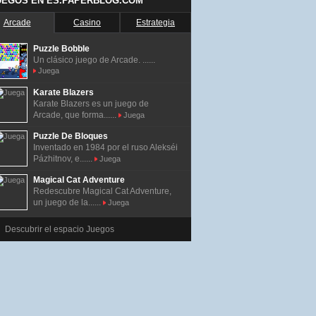
UEGOS EN ES.PAPERBLOG.COM
Arcade
Casino
Estrategia
Puzzle Bobble
Un clásico juego de Arcade. ......
Juega
Karate Blazers
Karate Blazers es un juego de
Arcade, que forma......
Juega
Puzzle De Bloques
Inventado en 1984 por el ruso Alekséi
Pázhitnov, e......
Juega
Magical Cat Adventure
Redescubre Magical Cat Adventure,
un juego de la......
Juega
Descubrir el espacio Juegos