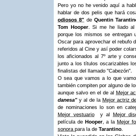
Pero yo no he venido aquí a habl
hablar de dos pelis que hará co
odiosos 8"
de
Quentin Tarantin
Tom Hooper
. Si me he liado al
porque los mismos se entregan 
Oscar para aprovechar el rebufo d
referidos al Cine y así poder cola
los aficionados al 7º arte y cons
junto a los títulos oscarizables l
finalistas del llamado "Cabezón".
O sea que vamos a lo que vamos.
también compiten por alguno de l
aunque salvo en el de al
Mejor ac
danesa"
y al de la
Mejor actriz d
de nominaciones lo son en cate
Mejor vestuario
y al
Mejor dis
película de
Hooper
, a la
Mejor fo
sonora
para la de
Tarantino
.