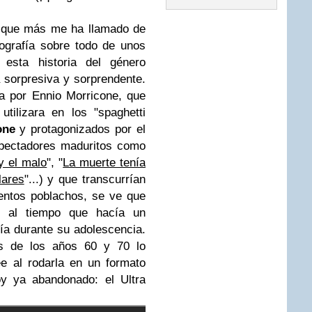
lo que más me ha llamado de
tografía sobre todo de unos
esta historia del género
a sorpresiva y sorprendente.
a por
Ennio Morricone
, que
tilizara en los "spaghetti
one
y protagonizados por el
spectadores maduritos como
y el malo
", "
La muerte tenía
lares
"...) y que transcurrían
ientos poblachos, se ve que
er al tiempo que hacía un
ía durante su adolescencia.
as de los años 60 y 70 lo
e al rodarla en un formato
oy ya abandonado: el Ultra