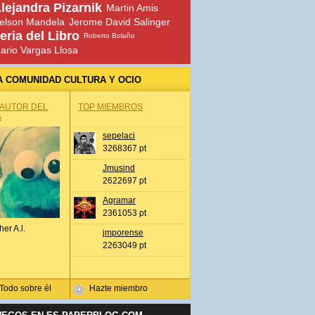
lejandra Pizarnik
Martin Amis
elson Mandela
Jerome David Salinger
eria del Libro
Roberto Bolaño
ario Vargas Llosa
A COMUNIDAD CULTURA Y OCIO
 AUTOR DEL
TOP MIEMBROS
A
sepelaci
3268367 pt
Jmusind
2622697 pt
Agramar
2361053 pt
her A.l.
jmporense
2263049 pt
Todo sobre él
Hazte miembro