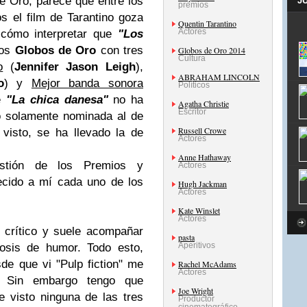
e Oro, parece que entre los
J
premios
s el film de Tarantino goza
Quentin Tarantino
Actores
cómo interpretar que
"Los
los
Globos de Oro
con tres
Globos de Oro 2014
Cultura
o
(
Jennifer Jason Leigh
),
ABRAHAM LINCOLN
o
) y
Mejor banda sonora
Políticos
ue
"La chica danesa"
no ha
Agatha Christie
Escritor
o solamente nominada al de
Russell Crowe
isto, se ha llevado la de
Actores
Anne Hathaway
stión de los Premios y
Actores
cido a mí cada uno de los
Hugh Jackman
Actores
Kate Winslet
Actores
, crítico y suele acompañar
pasta
Aperitivos
osis de humor. Todo esto,
e que vi "Pulp fiction" me
Rachel McAdams
Actores
. Sin embargo tengo que
Joe Wright
 visto ninguna de las tres
Productor