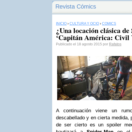
Revista Cómics
INICIO
›
CULTURA Y OCIO
›
CÓMICS
¿Una locación clásica d
‘Capitán América: Civil
Publicado el 18 agosto 2015 por
Rafatos
A continuación viene un rum
descabellado y en cierta medida, 
de ser cierto es un spoiler me
bautizará a
Spider-Man
en el 