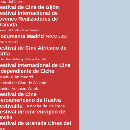
eria del Libro
estival de Cine de Gijón
estival Internacional de
óvenes Realizadores de
ranada
seo del Prado
Orson Welles
ocumenta Madrid
ARCO 2010
chael Haneke
estival de Cine Africano de
arifa
chel Houellebecq
Nelson Mandela
estival Internacional de Cine
ndependiente de Elche
Animadrid
is Buñuel
estival de Cine de Alicante
ibeles Fashion Week
estival de Cine
beroamericano de Huelva
estivalito
La noche de los libros
estival de cine europeo de
evilla
estival de Granada Cines del
ur