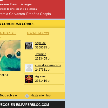
erome David Salinger
stival de cine español de Málaga
remio Cervantes
Frédéric Chopin
A COMUNIDAD CÓMICS
 AUTOR DEL
TOP MIEMBROS
A
sepelaci
3268535 pt
Jmusind
2623405 pt
cupcakeshermosos
2427331 pt
her A.l.
Agramar
2361410 pt
Todo sobre él
Hazte miembro
UEGOS EN ES.PAPERBLOG.COM