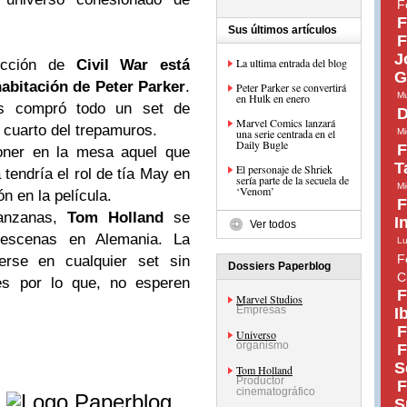
F
F
Sus últimos artículos
F
J
La ultima entrada del blog
ducción de
Civil War está
G
abitación de Peter Parker
.
Peter Parker se convertirá
Mu
en Hulk en enero
s compró todo un set de
D
Marvel Comics lanzará
 cuarto del trepamuros.
una serie centrada en el
Mi
Daily Bugle
F
oner en la mesa aquel que
T
El personaje de Shriek
 tendría el rol de tía May en
sería parte de la secuela de
Mi
‘Venom’
n en la película.
F
anzanas,
Tom Holland
se
I
Ver todos
 escenas en Alemania. La
Lu
F
erse en cualquier set sin
Dossiers Paperblog
C
res por lo que, no esperen
F
Marvel Studios
Empresas
I
F
Universo
organismo
F
S
Tom Holland
Productor
e
F
cinematográfico
S