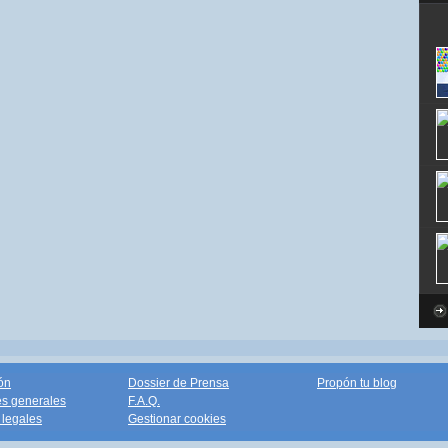
ón
Dossier de Prensa
Propón tu blog
s generales
F.A.Q.
legales
Gestionar cookies