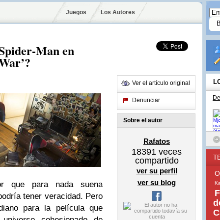
Juegos
Los Autores
e Spider-Man en
 War’?
L
Ver el artículo original
De
Denunciar
Sobre el autor
Rafatos
18391
veces
T
compartido
ver su perfil
O
ver su blog
or que para nada suena
Ka
F
podría tener veracidad. Pero
d
diano para la película que
C
universo cohesionado de