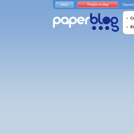
Inicio
Propón tu blog
Sígueno
Cu
E