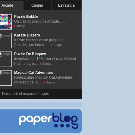
Arcade
Casino
Estrategia
Puzzle Bobble
Un clásico juego de Arcade. ......
Juega
Karate Blazers
Karate Blazers es un juego de
Arcade, que forma......
Juega
Puzzle De Bloques
Inventado en 1984 por el ruso Alekséi
Pázhitnov, e......
Juega
Magical Cat Adventure
Redescubre Magical Cat Adventure,
un juego de la......
Juega
Descubrir el espacio Juegos