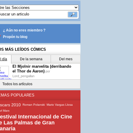
¿ Aún no eres miembro ?
Propón tu blog
OS MÁS LEÍDOS CÓMICS
l día
De la semana
Del mes
El Mjolnir marvelita (derribando
el Thor de Aaron)
por
Lord_pengallan
Todos los artículos
EMAS POPULARES
scars 2010
Roman Polanski
Mario Vargas Llosa
rl Marx
estival Internacional de Cine
e Las Palmas de Gran
anaria