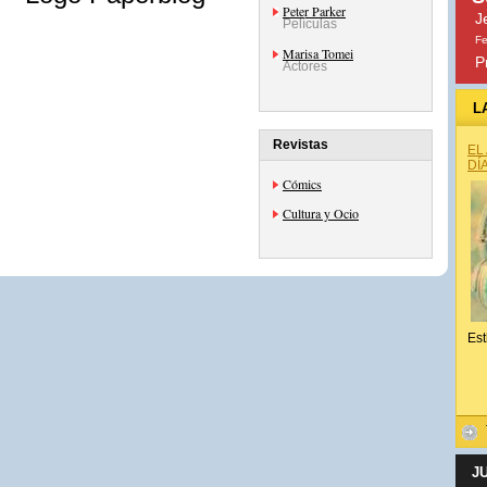
Peter Parker
J
Películas
Fe
Marisa Tomei
P
Actores
L
Revistas
EL
DÍ
Cómics
Cultura y Ocio
Est
J