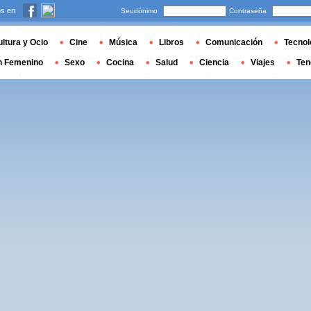
s en
Seudónimo
Contraseña
ltura y Ocio
Cine
Música
Libros
Comunicación
Tecnol
n Femenino
Sexo
Cocina
Salud
Ciencia
Viajes
Ten