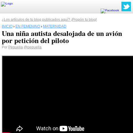
¿Los artículos de tu blog publicados aquí? ¡Propón tu blog!
INICIO
›
EN FEMENINO
›
MATERNIDAD
Una niña autista desalojada de un avión
por petición del piloto
Por
Pequelia
@pequelia