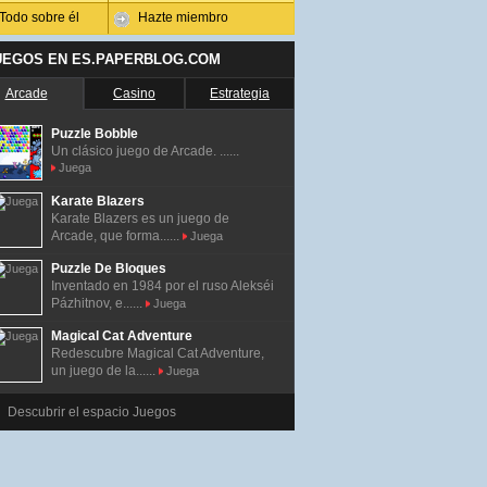
Todo sobre él
Hazte miembro
UEGOS EN ES.PAPERBLOG.COM
Arcade
Casino
Estrategia
Puzzle Bobble
Un clásico juego de Arcade. ......
Juega
Karate Blazers
Karate Blazers es un juego de
Arcade, que forma......
Juega
Puzzle De Bloques
Inventado en 1984 por el ruso Alekséi
Pázhitnov, e......
Juega
Magical Cat Adventure
Redescubre Magical Cat Adventure,
un juego de la......
Juega
Descubrir el espacio Juegos