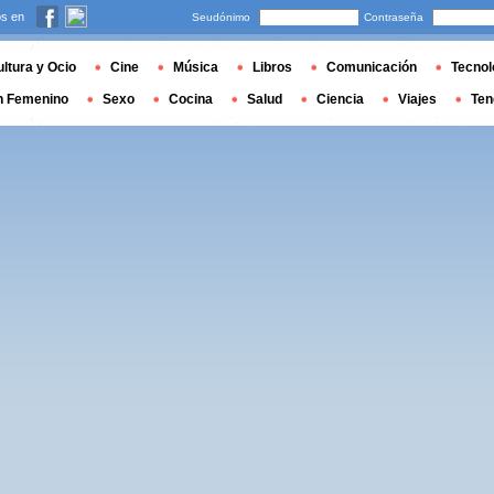
s en
Seudónimo
Contraseña
ltura y Ocio
Cine
Música
Libros
Comunicación
Tecnol
n Femenino
Sexo
Cocina
Salud
Ciencia
Viajes
Ten