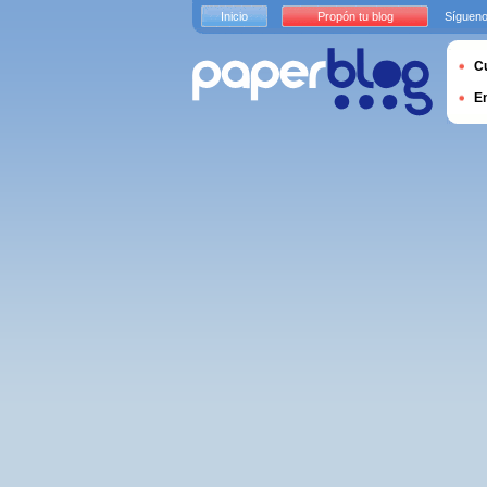
Inicio
Propón tu blog
Sígueno
Cu
E