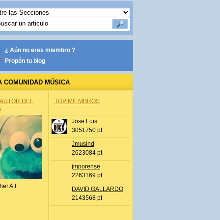
¿ Aún no eres miembro ?
Propón tu blog
A COMUNIDAD MÚSICA
 AUTOR DEL
TOP MIEMBROS
A
Jose Luis
3051750 pt
Jmusind
2623084 pt
jmporense
2263169 pt
her A.l.
DAVID GALLARDO
2143568 pt