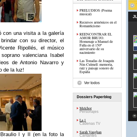
PRELUDIOS (Poema
musical)
J
Recursos armónicos en el
Romanticismo
con una visita a la galería
REENCONTRAR EL
AMOR BRUJO.
brindar con su director, el
Homenaje a Manuel de
Falla en el 150º
icente Ripollés, el músico
aniversario de su
nacimiento
 soprano valenciana Isabel
Las Tonadas de Joaquín
óleos de Antonio Navarro y
Nin-Culmell: memoria,
raíz y paisaje sonoro de
 de la luz!
España
Ver todos
Dossiers Paperblog
Melchor
Personajes
La 1
Cadenas TV
Sarah Vaughan
aulio I y II (en la foto la
Cantantes