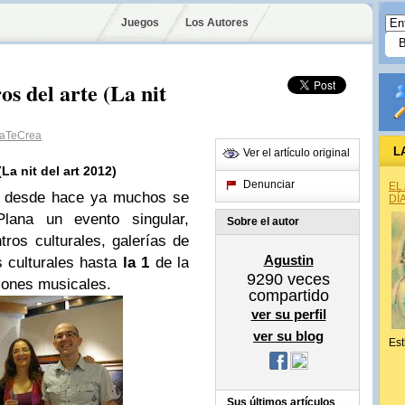
Juegos
Los Autores
s del arte (La nit
aTeCrea
L
Ver el artículo original
a nit del art 2012)
Denunciar
EL
o desde hace ya muchos se
DÍ
lana un evento singular,
Sobre el autor
tros culturales, galerías de
Agustin
os culturales hasta
la 1
de la
9290
veces
iones musicales.
compartido
ver su perfil
ver su blog
Est
Sus últimos artículos