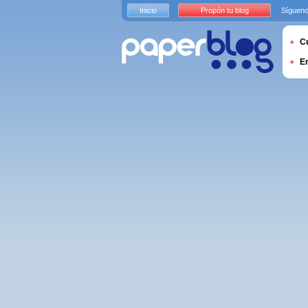
Inicio
Propón tu blog
Sígueno
Cu
E