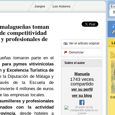
Juegos
Los Autores
s malagueñas toman
 de competitividad
 y profesionales de
L
Ver el artículo original
Denunciar
EL
DÍ
ueñas tomaron parte en el
Sobre el autor
d para pymes vitivinícolas
n y Excelencia Turística de
Manuela
de la Diputación de Málaga y
1743
veces
ravés de la Escuela de
compartido
invierte 4 millones de euros
ver su perfil
de las empresas locales.
ver su blog
Est
sumilleres y profesionales
onados con la actividad
ovincia
, desde hoteles a