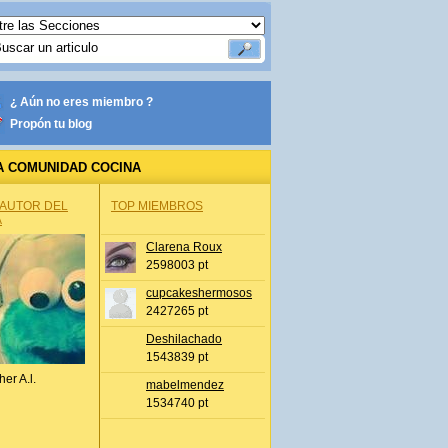
¿ Aún no eres miembro ?
Propón tu blog
A COMUNIDAD COCINA
 AUTOR DEL
TOP MIEMBROS
A
Clarena Roux
2598003 pt
cupcakeshermosos
2427265 pt
Deshilachado
1543839 pt
her A.l.
mabelmendez
1534740 pt