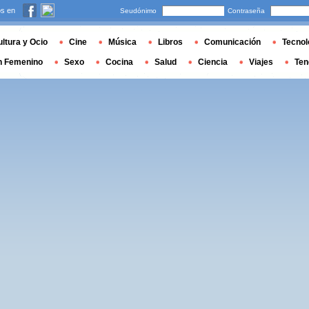
s en
Seudónimo
Contraseña
ltura y Ocio
Cine
Música
Libros
Comunicación
Tecnol
n Femenino
Sexo
Cocina
Salud
Ciencia
Viajes
Ten