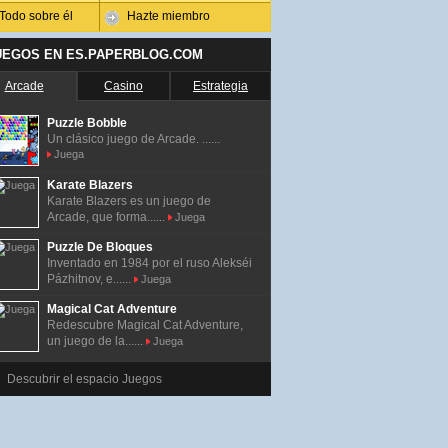
Todo sobre él
Hazte miembro
UEGOS EN ES.PAPERBLOG.COM
Arcade
Casino
Estrategia
Puzzle Bobble
Un clásico juego de Arcade. ......
Juega
Karate Blazers
Karate Blazers es un juego de
Arcade, que forma......
Juega
Puzzle De Bloques
Inventado en 1984 por el ruso Alekséi
Pázhitnov, e......
Juega
Magical Cat Adventure
Redescubre Magical Cat Adventure,
un juego de la......
Juega
Descubrir el espacio Juegos