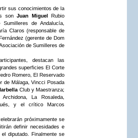
rtir sus conocimientos de la
tas son
Juan Miguel
Rubio
e Sumilleres de Andalucía,
ría Claros (responsable de
 Fernández (gerente de Dom
 Asociación de Sumilleres de
ticipantes, destacan las
grandes superficies El Corte
 Pedro Romero, El Reservado
or de Málaga, Vincci Posada
arbella
Club y Maestranza;
 Archidona, La Rosaleda,
ués, y el crítico Marcos
 celebrarán próximamente se
tirán definir necesidades e
n el diputado. Finalmente se