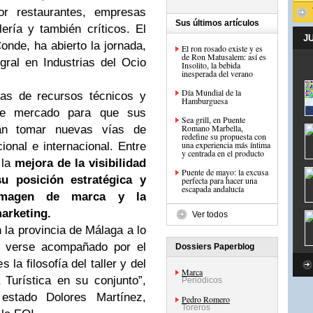
or restaurantes, empresas
Sus últimos artículos
lería y también críticos. El
J
onde, ha abierto la jornada,
El ron rosado existe y es
de Ron Matusalem: así es
gral en Industrias del Ocio
Insolito, la bebida
inesperada del verano
Día Mundial de la
gas de recursos técnicos y
Hamburguesa
 de mercado para que sus
Sea grill, en Puente
Romano Marbella,
dan tomar nuevas vías de
redefine su propuesta con
una experiencia más íntima
onal e internacional. Entre
y centrada en el producto
 la
mejora de la visibilidad
Puente de mayo: la excusa
u posición estratégica y
perfecta para hacer una
escapada andalucía
a imagen de
marca
y la
arketing.
Ver todos
n la provincia de Málaga a lo
e verse acompañado por el
Dossiers Paperblog
 la filosofía del taller y del
Marca
Turística en su conjunto”,
Periódicos
stado Dolores Martínez,
Pedro Romero
Toreros