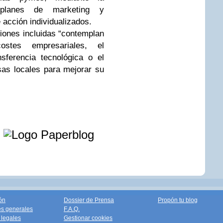
, planes de marketing y
acción individualizados.
iones incluidas “contemplan
stes empresariales, el
nsferencia tecnológica o el
as locales para mejorar su
e
ón
Dossier de Prensa
Propón tu blog
s generales
F.A.Q.
legales
Gestionar cookies