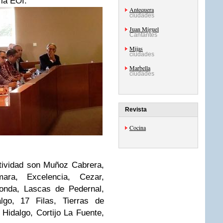
 la EOI.
Antequera
ciudades
Juan Miguel
Cantantes
Mijas
ciudades
Marbella
ciudades
Revista
Cocina
tividad son Muñoz Cabrera,
ara, Excelencia, Cezar,
onda, Lascas de Pedernal,
lgo, 17 Filas, Tierras de
Hidalgo, Cortijo La Fuente,