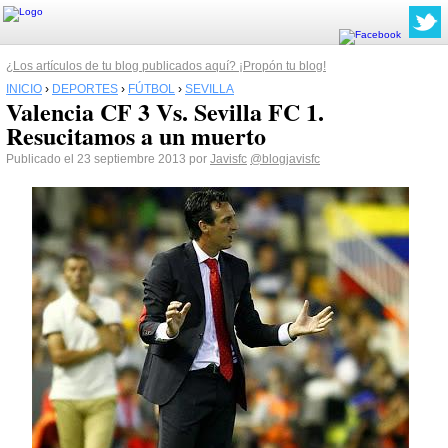
¿Los artículos de tu blog publicados aquí? ¡Propón tu blog!
INICIO
›
DEPORTES
›
FÚTBOL
›
SEVILLA
Valencia CF 3 Vs. Sevilla FC 1.
Resucitamos a un muerto
Publicado el 23 septiembre 2013 por
Javisfc
@blogjavisfc