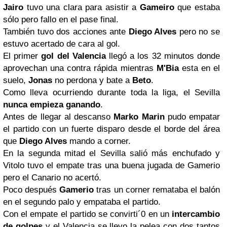
Jairo
tuvo una clara para asistir a
Gameiro
que estaba
sólo pero fallo en el pase final.
También tuvo dos acciones ante
Diego Alves
pero no se
estuvo acertado de cara al gol.
El primer
gol del Valencia
llegó a los 32 minutos donde
aprovechan una contra rápida mientras
M'Bia
esta en el
suelo,
Jonas
no perdona y bate a
Beto
.
Como lleva ocurriendo durante toda la liga, el Sevilla
nunca empieza ganando
.
Antes de llegar al descanso
Marko Marin
pudo empatar
el partido con un fuerte disparo desde el borde del área
que
Diego Alves
mando a corner.
En la segunda mitad el Sevilla salió más enchufado y
Vitolo tuvo el empate tras una buena jugada de Gamerio
pero el Canario no acertó.
Poco después
Gamerio
tras un corner remataba el balón
en el segundo palo y empataba el partido.
Con el empate el partido se convirti´0 en un
intercambio
de golpes
y el Valencia se llevo la pelea con dos tantos