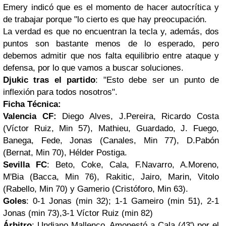
Emery indicó que es el momento de hacer autocrítica y
de trabajar porque "lo cierto es que hay preocupación.
La verdad es que no encuentran la tecla y, además, dos
puntos son bastante menos de lo esperado, pero
debemos admitir que nos falta equilibrio entre ataque y
defensa, por lo que vamos a buscar soluciones.
Djukic tras el partido
: "Esto debe ser un punto de
inflexión para todos nosotros".
Ficha Técnica:
Valencia CF:
Diego Alves, J.Pereira, Ricardo Costa
(Víctor Ruiz, Min 57), Mathieu, Guardado, J. Fuego,
Banega, Fede, Jonas (Canales, Min 77), D.Pabón
(Bernat, Min 70), Hélder Postiga.
Sevilla FC
: Beto, Coke, Cala, F.Navarro, A.Moreno,
M'Bia (Bacca, Min 76), Rakitic, Jairo, Marin, Vitolo
(Rabello, Min 70) y Gamerio (Cristóforo, Min 63).
Goles
: 0-1 Jonas (min 32); 1-1 Gameiro (min 51), 2-1
Jonas (min 73),3-1 Víctor Ruiz (min 82)
Árbitro
: Undiano Mallenco. Amonestó a Cala (43') por el