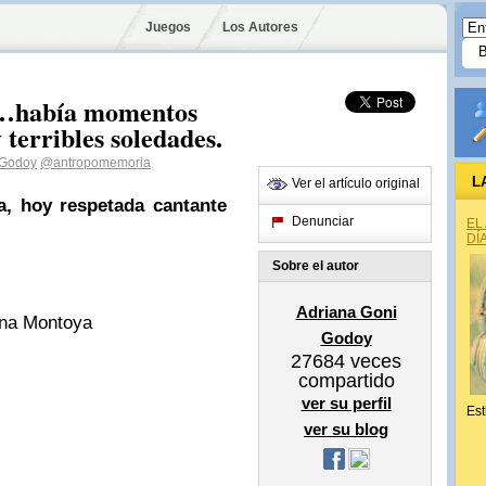
Juegos
Los Autores
io…había momentos
 terribles soledades.
 Godoy
@antropomemoria
L
Ver el artículo original
ña, hoy respetada cantante
Denunciar
EL
DÍ
Sobre el autor
Adriana Goni
ina Montoya
Godoy
27684
veces
compartido
ver su perfil
Est
ver su blog