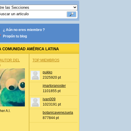
¿ Aún no eres miembro ?
Propón tu blog
A COMUNIDAD AMÉRICA LATINA
 AUTOR DEL
TOP MIEMBROS
A
pukko
2325920 pt
jmartoranoster
1101855 pt
ivan009
1023191 pt
her A.l.
botanicavenezuela
877844 pt