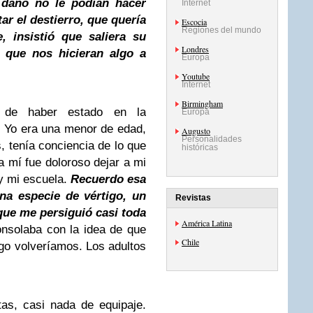
 daño no le podían hacer
Internet
ar el destierro, que quería
Escocia
Regiones del mundo
, insistió que saliera su
Londres
 que nos hicieran algo a
Europa
Youtube
Internet
Birmingham
 de haber estado en la
Europa
. Yo era una menor de edad,
Augusto
Personalidades
 tenía conciencia de lo que
históricas
a mí fue doloroso dejar a mi
y mi escuela.
Recuerdo esa
una especie de vértigo, un
Revistas
 que me persiguió casi toda
América Latina
nsolaba con la idea de que
Chile
ego volveríamos. Los adultos
as, casi nada de equipaje.