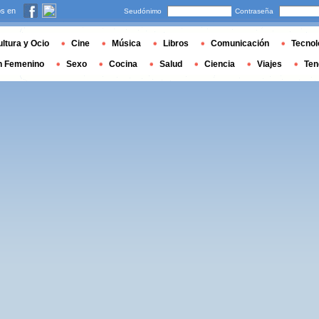
s en
Seudónimo
Contraseña
ltura y Ocio
Cine
Música
Libros
Comunicación
Tecnol
n Femenino
Sexo
Cocina
Salud
Ciencia
Viajes
Ten