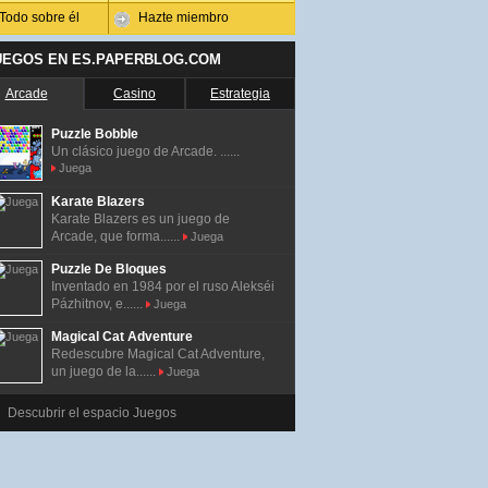
Todo sobre él
Hazte miembro
UEGOS EN ES.PAPERBLOG.COM
Arcade
Casino
Estrategia
Puzzle Bobble
Un clásico juego de Arcade. ......
Juega
Karate Blazers
Karate Blazers es un juego de
Arcade, que forma......
Juega
Puzzle De Bloques
Inventado en 1984 por el ruso Alekséi
Pázhitnov, e......
Juega
Magical Cat Adventure
Redescubre Magical Cat Adventure,
un juego de la......
Juega
Descubrir el espacio Juegos