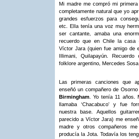
Mi madre me compró mi primera gu
completamente natural que yo apre
grandes esfuerzos para conseg
etc. Ella tenía una voz muy her
ser cantante, amaba una enorm
recuerdo que en Chile la casa 
Víctor Jara (quien fue amigo de e
Illimani, Quilapayún. Recuerd
folklore argentino, Mercedes Sosa 
Las primeras canciones que ap
enseñó un compañero de Osorno q
Birmingham
. Yo tenía 11 años.
llamaba ‘Chacabuco’ y fue fo
nuestra base. Aquellos guitar
parecido a Víctor Jara) me ense
madre y otros compañeros me 
producía la Jota. Todavía los ten