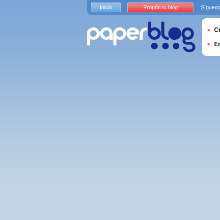
Inicio
Propón tu blog
Sígueno
Cu
E