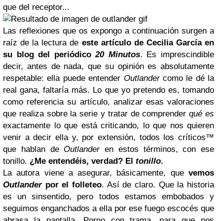
que del receptor...
Las reflexiones que os expongo a continuación surgen a
raíz de la lectura de
este artículo de Cecilia García en
su blog del periódico
20 Minutos
. Es imprescindible
decir, antes de nada, que su opinión es absolutamente
respetable: ella puede entender
Outlander
como le dé la
real gana, faltaría más. Lo que yo pretendo es, tomando
como referencia su artículo, analizar esas valoraciones
que realiza sobre la serie y tratar de comprender
qué es
exactamente lo que está criticando, lo que nos quieren
venir a decir ella y, por extensión, todos los críticos™
que hablan de
Outlander
en estos términos, con ese
tonillo.
¿Me entendéis, verdad? El
tonillo
.
La autora viene a asegurar, básicamente, que
vemos
Outlander
por el folleteo
. Así de claro. Que la historia
es un sinsentido, pero todos estamos embobados y
seguimos enganchados a ella por ese fuego escocés que
abrasa la pantalla. Porno con trama, para que nos