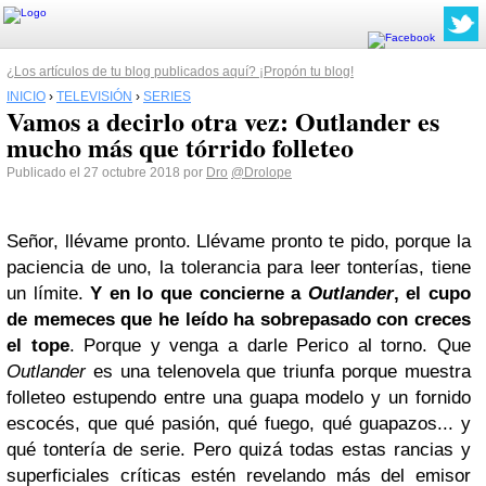
¿Los artículos de tu blog publicados aquí? ¡Propón tu blog!
INICIO
›
TELEVISIÓN
›
SERIES
Vamos a decirlo otra vez: Outlander es
mucho más que tórrido folleteo
Publicado el 27 octubre 2018 por
Dro
@Drolope
Señor, llévame pronto. Llévame pronto te pido, porque la
paciencia de uno, la tolerancia para leer tonterías, tiene
un límite.
Y en lo que concierne a
Outlander
, el cupo
de memeces que he leído ha sobrepasado con creces
el tope
. Porque y venga a darle Perico al torno. Que
Outlander
es una telenovela que triunfa porque muestra
folleteo estupendo entre una guapa modelo y un fornido
escocés, que qué pasión, qué fuego, qué guapazos... y
qué tontería de serie. Pero quizá todas estas rancias y
superficiales críticas estén revelando más del emisor