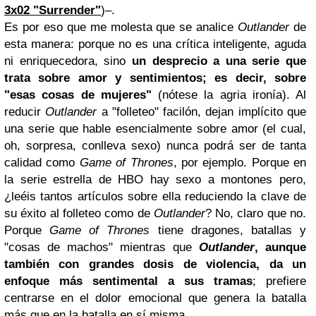
3x02 "Surrender"
)–.
Es por eso que me molesta que se analice
Outlander
de
esta manera: porque no es una crítica inteligente, aguda
ni enriquecedora, sino
un desprecio a una serie que
trata sobre amor y sentimientos; es decir, sobre
"esas cosas de mujeres"
(nótese la agria ironía). Al
reducir
Outlander
a "folleteo" facilón, dejan implícito que
una serie que hable esencialmente sobre amor (el cual,
oh, sorpresa, conlleva sexo) nunca podrá ser de tanta
calidad como
Game of Thrones
, por ejemplo. Porque en
la serie estrella de HBO hay sexo a montones pero,
¿leéis tantos artículos sobre ella reduciendo la clave de
su éxito al folleteo como de
Outlander
? No, claro que no.
Porque
Game of Thrones
tiene dragones, batallas y
"cosas de machos" mientras que
Outlander
, aunque
también con grandes dosis de violencia, da un
enfoque más sentimental a sus tramas
; prefiere
centrarse en el dolor emocional que genera la batalla
más que en la batalla en sí misma.