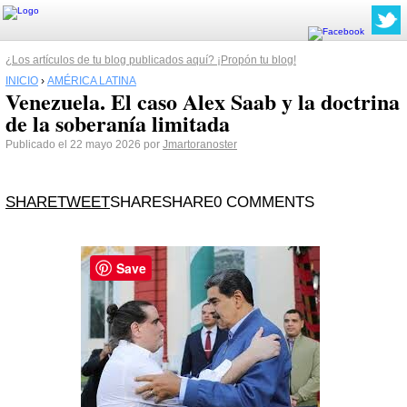
¿Los artículos de tu blog publicados aquí? ¡Propón tu blog!
INICIO
›
AMÉRICA LATINA
Venezuela. El caso Alex Saab y la doctrina
de la soberanía limitada
Publicado el 22 mayo 2026 por
Jmartoranoster
SHARE
TWEET
SHARESHARE0 COMMENTS
Save