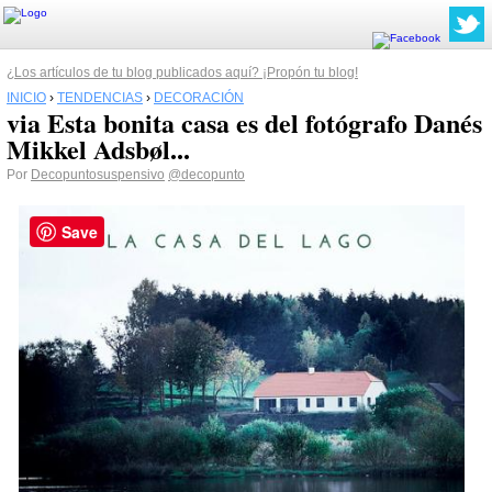
¿Los artículos de tu blog publicados aquí? ¡Propón tu blog!
INICIO
›
TENDENCIAS
›
DECORACIÓN
via Esta bonita casa es del fotógrafo Danés
Mikkel Adsbøl...
Por
Decopuntosuspensivo
@decopunto
Save