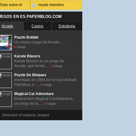
Todo sobre él
Hazte miembro
UEGOS EN ES.PAPERBLOG.COM
Arcade
Casino
Estrategia
Puzzle Bobble
Un clásico juego de Arcade. ......
Juega
Karate Blazers
Karate Blazers es un juego de
Arcade, que forma......
Juega
Puzzle De Bloques
Inventado en 1984 por el ruso Alekséi
Pázhitnov, e......
Juega
Magical Cat Adventure
Redescubre Magical Cat Adventure,
un juego de la......
Juega
Descubrir el espacio Juegos