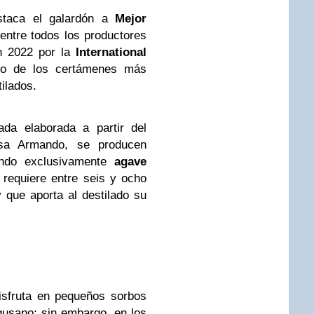
estaca el galardón a
Mejor
entre todos los productores
n 2022 por la
International
no de los certámenes más
tilados.
ada elaborada a partir del
asa Armando, se producen
ando exclusivamente
agave
 requiere entre seis y ocho
que aporta al destilado su
isfruta en pequeños sorbos
usano; sin embargo, en los