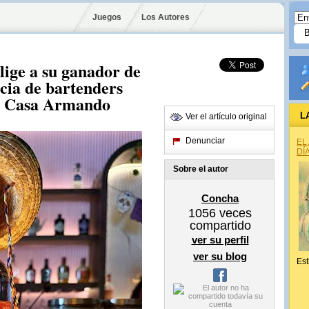
Juegos
Los Autores
lige a su ganador de
cia de bartenders
s Casa Armando
L
Ver el artículo original
Denunciar
EL
DÍ
Sobre el autor
Concha
1056
veces
compartido
ver su perfil
ver su blog
Est