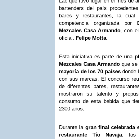
Lab que tuvo lugar en el mes de ab
bartenders del pa
í
s procedente
bares y restaurantes,
la cual
c
competencia organizada por
Mezcales Casa Armando
, con el
oficial,
Felipe Motta.
Esta iniciativa es parte de una
p
Mezcales Casa Armando
que se 
mayoría de los 70 países
donde l
con sus marcas. El concurso reun
de
diferentes
bares, restaurante
mostraron su talento y propus
consumo de esta bebida que ti
2300 años.
Durante la
gran final celebrada 
restaurante
Tío Navaja
, los 