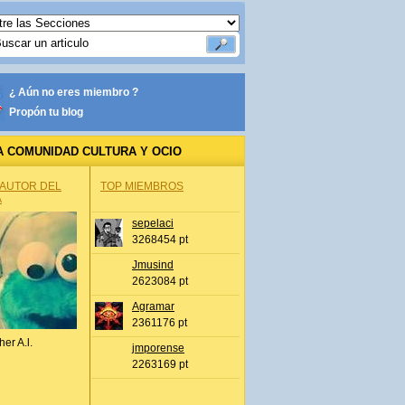
¿ Aún no eres miembro ?
Propón tu blog
A COMUNIDAD CULTURA Y OCIO
 AUTOR DEL
TOP MIEMBROS
A
sepelaci
3268454 pt
Jmusind
2623084 pt
Agramar
2361176 pt
her A.l.
jmporense
2263169 pt