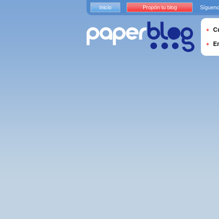
Inicio
Propón tu blog
Sígueno
Cu
E