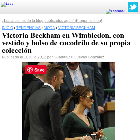
¿Los artículos de tu blog publicados aquí? ¡Propón tu blog!
INICIO
›
TENDENCIAS
›
MODA
›
VICTORIA BECKHAM
Victoria Beckham en Wimbledon, con
vestido y bolso de cocodrilo de su propia
colección
Publicado el 10 julio 2012 por
Guadalupe Cuevas González
Save