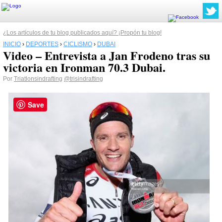
¿Los artículos de tu blog publicados aquí? ¡Propón tu blog!
INICIO
›
DEPORTES
›
CICLISMO
›
DUBAI
Video – Entrevista a Jan Frodeno tras su
victoria en Ironman 70.3 Dubai.
Por
Triatlonsindrafting
@trisindrafting
Save