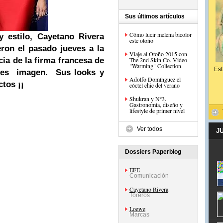
Sus últimos artículos
Cómo lucir melena bicolor
y estilo,
Cayetano Rivera
este otoño
ron el pasado jueves a la
Viaje al Otoño 2015 con
ia de la firma francesa de
The 2nd Skin Co. Video
"Warming" Collection.
Est
o es imagen. Sus looks y
Adolfo Domínguez el
tos ¡¡
cóctel chic del verano
Shukran y Nº3.
Gastronomia, diseño y
lifestyle de primer nivel
Ver todos
J
Dossiers Paperblog
EFE
Comunicación
Cayetano Rivera
Toreros
Loewe
Marcas