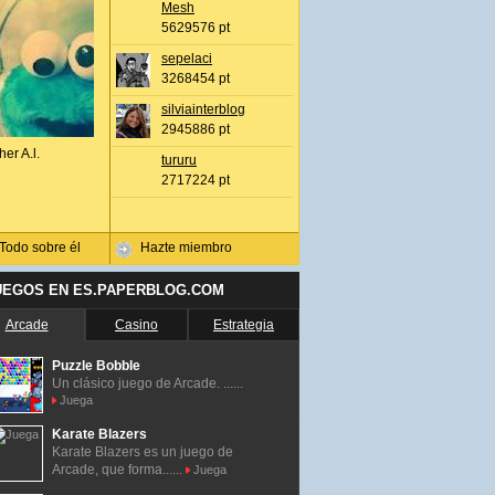
Mesh
5629576 pt
sepelaci
3268454 pt
silviainterblog
2945886 pt
her A.l.
tururu
2717224 pt
Todo sobre él
Hazte miembro
UEGOS EN ES.PAPERBLOG.COM
Arcade
Casino
Estrategia
Puzzle Bobble
Un clásico juego de Arcade. ......
Juega
Karate Blazers
Karate Blazers es un juego de
Arcade, que forma......
Juega