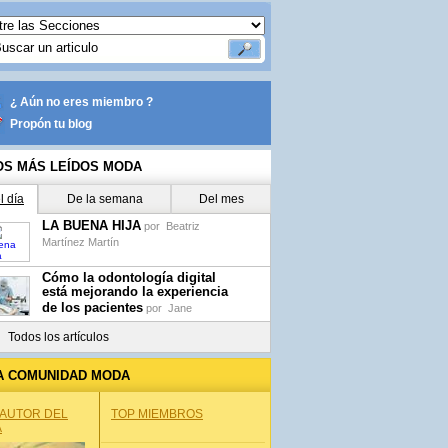
¿ Aún no eres miembro ?
Propón tu blog
OS MÁS LEÍDOS MODA
l día
De la semana
Del mes
LA BUENA HIJA
por
Beatriz
Martínez Martín
Cómo la odontología digital
está mejorando la experiencia
de los pacientes
por
Jane
Todos los artículos
A COMUNIDAD MODA
 AUTOR DEL
TOP MIEMBROS
A