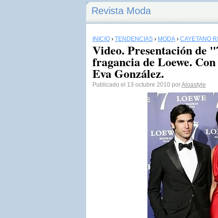
Revista Moda
INICIO
›
TENDENCIAS
›
MODA
›
CAYETANO R
Video. Presentación de "
fragancia de Loewe. Con
Eva González.
Publicado el 13 octubre 2010 por
Aloastyle