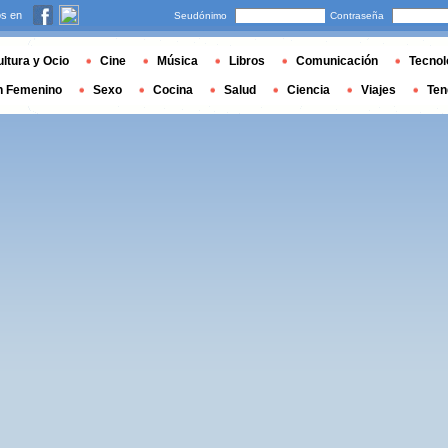
s en
Seudónimo
Contraseña
ltura y Ocio
Cine
Música
Libros
Comunicación
Tecnol
n Femenino
Sexo
Cocina
Salud
Ciencia
Viajes
Ten