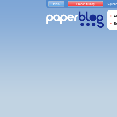
Inicio
Propón tu blog
Sígueno
Cu
E