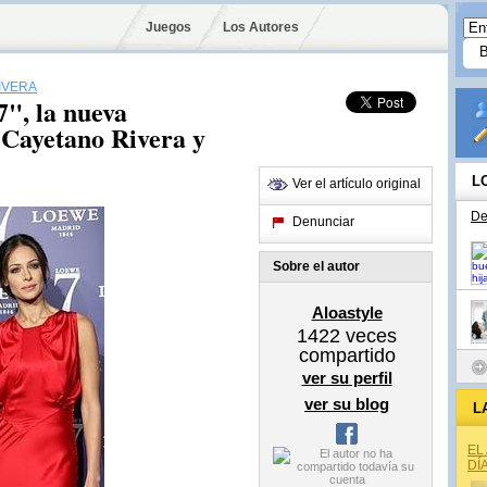
Juegos
Los Autores
IVERA
7", la nueva
 Cayetano Rivera y
L
Ver el artículo original
De
Denunciar
Sobre el autor
Aloastyle
1422
veces
compartido
ver su perfil
ver su blog
L
EL
DÍ