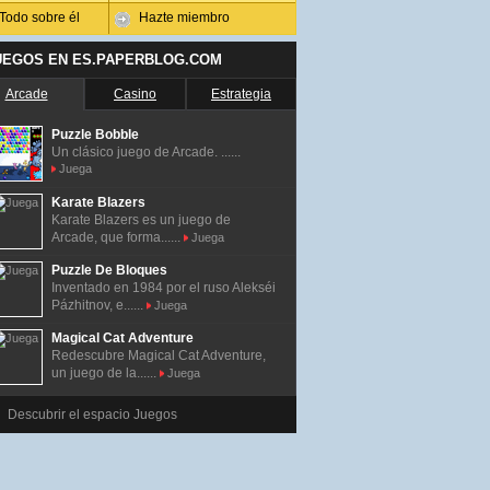
Todo sobre él
Hazte miembro
UEGOS EN ES.PAPERBLOG.COM
Arcade
Casino
Estrategia
Puzzle Bobble
Un clásico juego de Arcade. ......
Juega
Karate Blazers
Karate Blazers es un juego de
Arcade, que forma......
Juega
Puzzle De Bloques
Inventado en 1984 por el ruso Alekséi
Pázhitnov, e......
Juega
Magical Cat Adventure
Redescubre Magical Cat Adventure,
un juego de la......
Juega
Descubrir el espacio Juegos