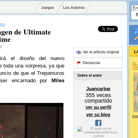
Juegos
Los Autores
MAN
agen de Ultimate
Time
ar
L
Ver el artículo original
uirá el diseño del nuevo
Denunciar
EL
e toda una sorpresa, ya que
DÍ
uncio de que el Trepamuros
Sobre el autor
 ser encarnado por
Miles
Juancarbar
355
veces
compartido
ver su perfil
ver su blog
Est