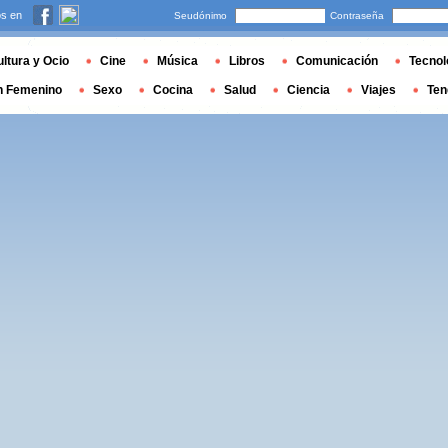
s en
Seudónimo
Contraseña
ltura y Ocio
Cine
Música
Libros
Comunicación
Tecnol
n Femenino
Sexo
Cocina
Salud
Ciencia
Viajes
Ten