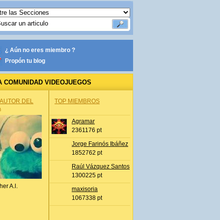
¿ Aún no eres miembro ?
Propón tu blog
A COMUNIDAD VIDEOJUEGOS
 AUTOR DEL
TOP MIEMBROS
A
Agramar
2361176 pt
Jorge Farinós Ibáñez
1852762 pt
Raúl Vázquez Santos
1300225 pt
her A.l.
maxisoria
1067338 pt