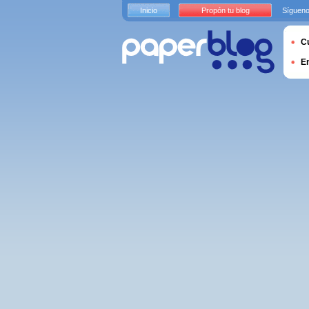
Inicio
Propón tu blog
Sígueno
Cu
E