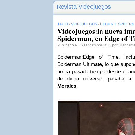
Revista Videojuegos
INICIO
›
VIDEOJUEGOS
›
ULTIMATE SPIDER
Videojuegos:la nueva im
Spiderman, en Edge of 
Publicado el 15 septiembre 2011 por
Juancarb
Spiderman:Edge of Time, incl
Spiderman Ultimate, lo que supon
no ha pasado tiempo desde el an
de dicho universo, pasaba a
Morales
.