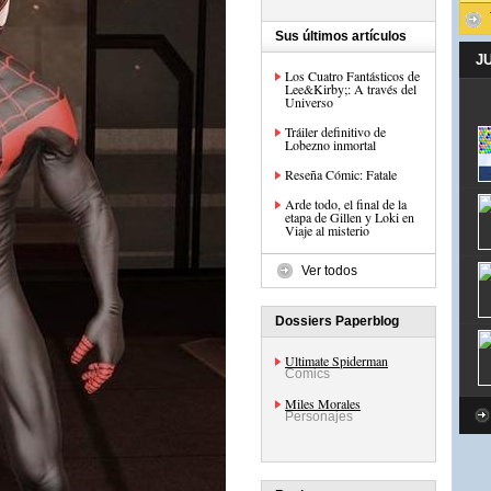
Sus últimos artículos
J
Los Cuatro Fantásticos de
Lee&Kirby;: A través del
Universo
Tráiler definitivo de
Lobezno inmortal
Reseña Cómic: Fatale
Arde todo, el final de la
etapa de Gillen y Loki en
Viaje al misterio
Ver todos
Dossiers Paperblog
Ultimate Spiderman
Comics
Miles Morales
Personajes