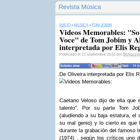
Revista Música
INICIO
›
MÚSICA
›
TOM JOBIM
Videos Memorables: "So
Voce" de Tom Jobim y Al
interpretada por Elis Re
Publicado el 21 septiembre 2010 por
Bcnjazzy
De Oliveira interpretada por Elis R
Caetano Veloso
dijo de ella que
talento"
. Por su parte
Tom Jo
(
aludiendo a su baja estatura, el 
su mal genio) y lo cierto es que 
durante la grabación del famoso t
(1974) , según los críticos uno 