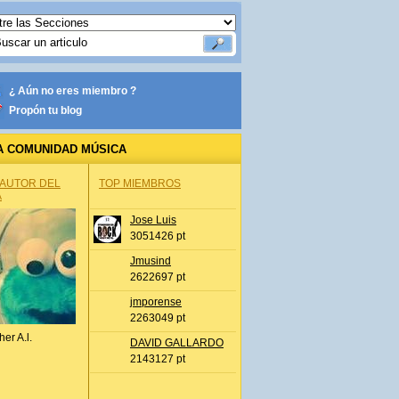
¿ Aún no eres miembro ?
Propón tu blog
A COMUNIDAD MÚSICA
 AUTOR DEL
TOP MIEMBROS
A
Jose Luis
3051426 pt
Jmusind
2622697 pt
jmporense
2263049 pt
her A.l.
DAVID GALLARDO
2143127 pt