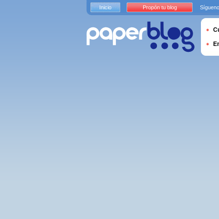
Inicio
Propón tu blog
Sígueno
Cu
E