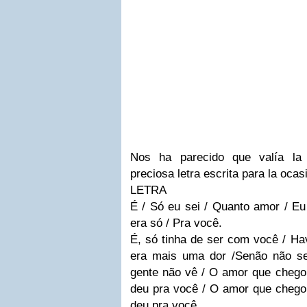
Nos ha parecido que valía la 
preciosa letra escrita para la oca
LETRA
É / Só eu sei / Quanto amor / Eu
era só / Pra você.
É, só tinha de ser com você / Ha
era mais uma dor /Senão não se
gente não vê / O amor que chego
deu pra você / O amor que chego
deu pra você.