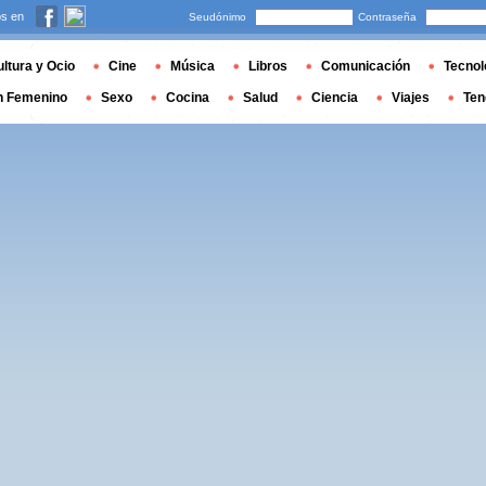
s en
Seudónimo
Contraseña
ltura y Ocio
Cine
Música
Libros
Comunicación
Tecnol
n Femenino
Sexo
Cocina
Salud
Ciencia
Viajes
Ten