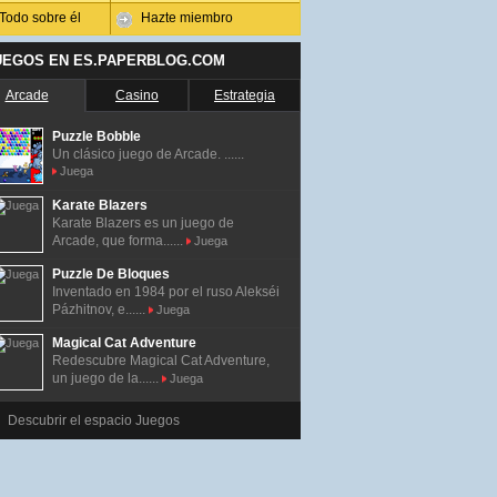
Todo sobre él
Hazte miembro
UEGOS EN ES.PAPERBLOG.COM
Arcade
Casino
Estrategia
Puzzle Bobble
Un clásico juego de Arcade. ......
Juega
Karate Blazers
Karate Blazers es un juego de
Arcade, que forma......
Juega
Puzzle De Bloques
Inventado en 1984 por el ruso Alekséi
Pázhitnov, e......
Juega
Magical Cat Adventure
Redescubre Magical Cat Adventure,
un juego de la......
Juega
Descubrir el espacio Juegos