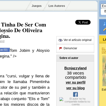
Juegos
Los Autores
 Tinha De Ser Com
oysio De Oliveira
gina.
L
Ver el artículo original
land
Denunciar
EL
Tom Jobim y Aloysio
DÍ
egina." />
Sobre el autor
Bcnjazzyland
38
veces
 era
"cursi, vulgar y llena de
compartido
bim
le llamaba
Pimentinha
ver su perfil
color de su piel y también a
ver su blog
Est
la relación que mantuvieron
rabajo conjunto
"Elis e Tom"
de los mejores discos de la