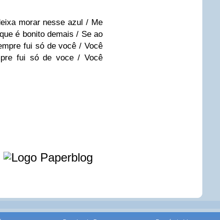
deixa morar nesse azul / Me
que é bonito demais / Se ao
mpre fui só de você / Você
pre fui só de voce / Você
e