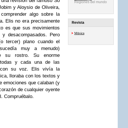
 una revisión del famoso
So
Regiones del mundo
Jobim
y
Aloysio de Oliveira
,
 comprender algo sobre la
ta.
Elis
no era precisamente
Revista
rto es que sus movimientos
Música
es y desacompasados. Pero
o tercer) plano cuando el
e sucedía muy a menudo)
de su rostro. Su enorme
r todas y cada una de las
a con su voz.
Elis
vivía la
ca, lloraba con los textos y
de emociones que calaban (y
corazón de cualquier oyente
al. Compruébalo.