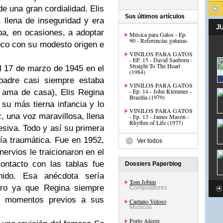
de una gran cordialidad.
Elis
Sus últimos artículos
, llena de inseguridad y era
J
ba, en ocasiones, a adoptar
Música para Gatos - Ep.
90 - Referencias gatunas.
oco con su modesto origen e
VINILOS PARA GATOS
- EP. 15 - David Sanborn -
Straight To The Heart
l 17 de marzo de 1945 en el
(1984)
padre casi siempre estaba
VINILOS PARA GATOS
- Ep. 14 - John Klemmer -
a ama de casa),
Elis Regina
Brazilia (1979)
su más tierna infancia y lo
VINILOS PARA GATOS
, una voz maravillosa, llena
- Ep. 13 - James Masón -
Rhythm of Life (1977)
siva. Todo y así su primera
ía traumática. Fue en 1952,
Ver todos
ervios le traicionaron en el
ntacto con las tablas fue
Dossiers Paperblog
nido. Esa anécdota sería
Tom Jobim
turo ya que
Regina
siempre
Compositores
os momentos previos a sus
Caetano Veloso
Músicos
Porto Alegre