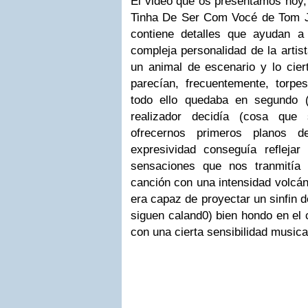
El video que os presentamos hoy,
Tinha De Ser Com Vocé
de
Tom 
contiene detalles que ayudan a
compleja personalidad de la artis
un animal de escenario y lo cie
parecían, frecuentemente, torp
todo ello quedaba en segundo (
realizador decidía (cosa qu
ofrecernos primeros planos 
expresividad conseguía refleja
sensaciones que nos tranmití
canción con una intensidad volcáni
era capaz de proyectar un sinfin 
siguen caland0) bien hondo en el 
con una cierta sensibilidad music