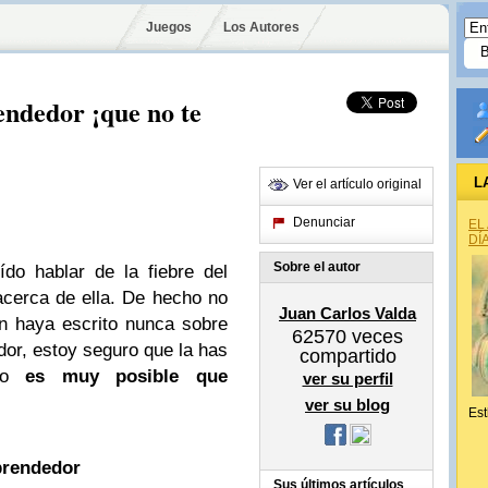
Juegos
Los Autores
endedor ¡que no te
L
Ver el artículo original
Denunciar
EL
DÍ
Sobre el autor
do hablar de la fiebre del
acerca de ella. De hecho no
Juan Carlos Valda
en haya escrito nunca sobre
62570
veces
or, estoy seguro que la has
compartido
o
es muy posible que
ver su perfil
ver su blog
Est
prendedor
Sus últimos artículos