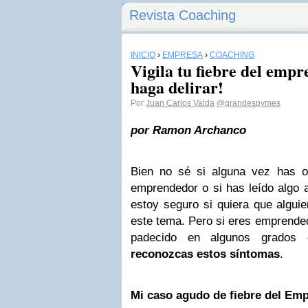
Revista Coaching
INICIO
›
EMPRESA
›
COACHING
Vigila tu fiebre del empr
haga delirar!
Por
Juan Carlos Valda
@grandespymes
por Ramon Archanco
Bien no sé si alguna vez has oí
emprendedor o si has leído algo 
estoy seguro si quiera que algui
este tema. Pero si eres emprended
padecido en algunos grados 
reconozcas estos síntomas
.
Mi caso agudo de fiebre del Em