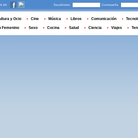
s en
Seudónimo
Contraseña
ltura y Ocio
Cine
Música
Libros
Comunicación
Tecnol
n Femenino
Sexo
Cocina
Salud
Ciencia
Viajes
Ten