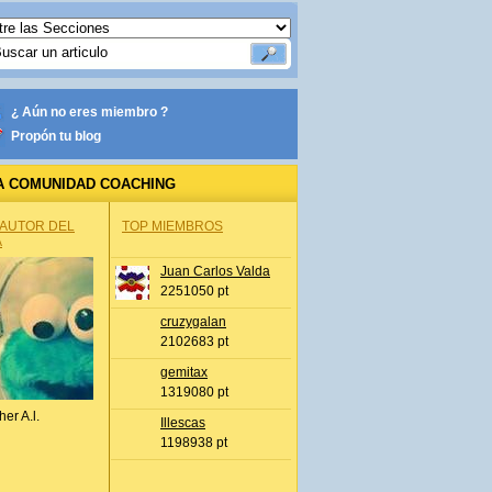
¿ Aún no eres miembro ?
Propón tu blog
A COMUNIDAD COACHING
 AUTOR DEL
TOP MIEMBROS
A
Juan Carlos Valda
2251050 pt
cruzygalan
2102683 pt
gemitax
1319080 pt
her A.l.
Illescas
1198938 pt