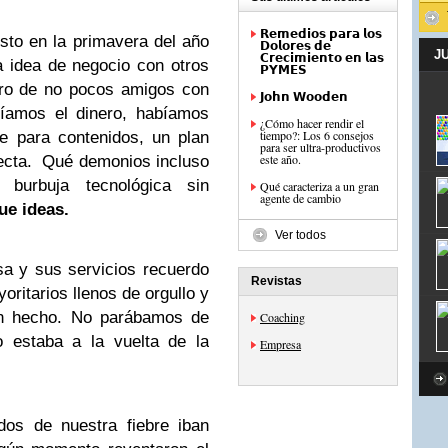
𝗥𝗲𝗺𝗲𝗱𝗶𝗼𝘀 𝗽𝗮𝗿𝗮 𝗹𝗼𝘀
sto en la primavera del año
𝗗𝗼𝗹𝗼𝗿𝗲𝘀 𝗱𝗲
J
𝗖𝗿𝗲𝗰𝗶𝗺𝗶𝗲𝗻𝘁𝗼 𝗲𝗻 𝗹𝗮𝘀
 idea de negocio con otros
𝗣𝗬𝗠𝗘𝗦
ero de no pocos amigos con
𝗝𝗼𝗵𝗻 𝗪𝗼𝗼𝗱𝗲𝗻
níamos el dinero, habíamos
¿Cómo hacer rendir el
tiempo?: Los 6 consejos
ne para contenidos, un plan
para ser ultra-productivos
este año.
rfecta. Qué demonios incluso
urbuja tecnológica sin
Qué caracteriza a un gran
agente de cambio
ue ideas.
Ver todos
sa y sus servicios recuerdo
Revistas
ritarios llenos de orgullo y
ien hecho. No parábamos de
Coaching
 estaba a la vuelta de la
Empresa
dos de nuestra fiebre iban