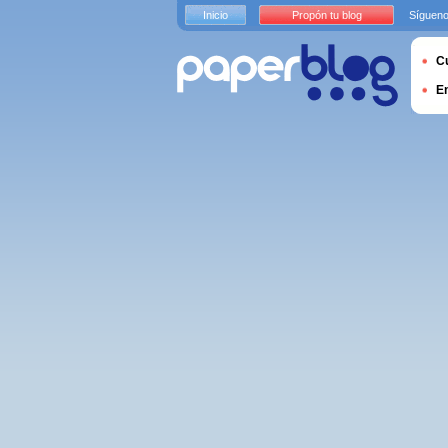
Inicio
Propón tu blog
Sígueno
Cu
E