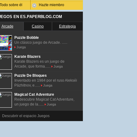
Todo sobre él
Hazte miembro
UEGOS EN ES.PAPERBLOG.COM
Arcade
Casino
Estrategia
Puzzle Bobble
Un clásico juego de Arcade. ......
Juega
Karate Blazers
Karate Blazers es un juego de
Arcade, que forma......
Juega
Puzzle De Bloques
Inventado en 1984 por el ruso Alekséi
Pázhitnov, e......
Juega
Magical Cat Adventure
Redescubre Magical Cat Adventure,
un juego de la......
Juega
Descubrir el espacio Juegos