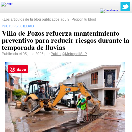
¿Los artículos de tu blog publicados aquí? ¡Propón tu blog!
INICIO
›
SOCIEDAD
Villa de Pozos refuerza mantenimiento
preventivo para reducir riesgos durante la
temporada de lluvias
Publicado el 05 julio 2026 por
Pukko
@MetropoliSLP
Save