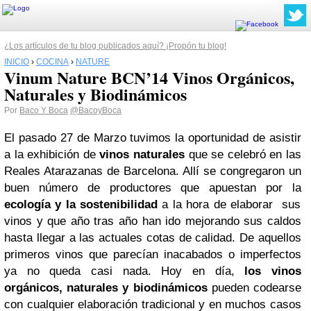
¿Los artículos de tu blog publicados aquí? ¡Propón tu blog!
INICIO
›
COCINA
›
NATURE
Vinum Nature BCN’14 Vinos Orgánicos,
Naturales y Biodinámicos
Por
Baco Y Boca
@BacoyBoca
El pasado 27 de Marzo tuvimos la oportunidad de asistir
a la exhibición de
vinos naturales
que se celebró en las
Reales Atarazanas de Barcelona. Allí se congregaron un
buen número de productores que apuestan por la
ecología y la sostenibilidad
a la hora de elaborar sus
vinos y que año tras año han ido mejorando sus caldos
hasta llegar a las actuales cotas de calidad. De aquellos
primeros vinos que parecían inacabados o imperfectos
ya no queda casi nada. Hoy en día,
los vinos
orgánicos, naturales y biodinámicos
pueden codearse
con cualquier elaboración tradicional y en muchos casos