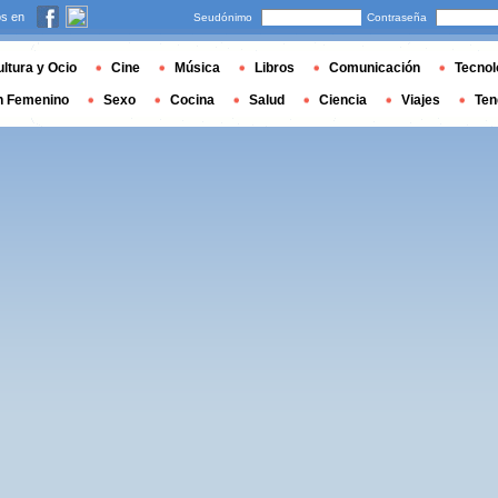
s en
Seudónimo
Contraseña
ltura y Ocio
Cine
Música
Libros
Comunicación
Tecnol
n Femenino
Sexo
Cocina
Salud
Ciencia
Viajes
Ten