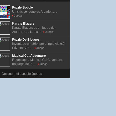
Puzzle Bobble
Un clásico juego de Arcade. ......
Juega
Karate Blazers
Karate Blazers es un juego de
Arcade, que forma......
Juega
Puzzle De Bloques
Inventado en 1984 por el ruso Alekséi
Pázhitnov, e......
Juega
Magical Cat Adventure
Redescubre Magical Cat Adventure,
un juego de la......
Juega
Descubrir el espacio Juegos