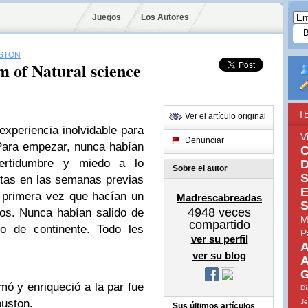
Juegos
Los Autores
STON
m of Natural science
T
Ver el artículo original
experiencia inolvidable para
V
Denunciar
Para empezar, nunca habían
C
ertidumbre y miedo a lo
D
Sobre el autor
S
stas en las semanas previas
E
a primera vez que hacían un
Madrescabreadas
S
4948
veces
ejos. Nunca habían salido de
M
compartido
 de continente. Todo les
P
ver su perfil
A
ver su blog
A
G
ó y enriqueció a la par fue
Dí
ouston
.
Je
Sus últimos artículos