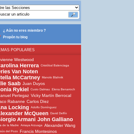
¿ Aún no eres miembro ?
Propón tu blog
EMAS POPULARES
ivienne Westwood
arolina Herrera
Cristóbal Balenciaga
ries Van Noten
tella McCartney
Manolo Blahnik
lie Saab
Juan Duyos
onia Rykiel
Custo Dalmau
Elena Benarroch
anuel Pertegaz
Vicky Martín Berrocal
aco Rabanne
Carlos Díez
na Locking
Adolfo Domínguez
lexander McQueen
David Delfín
iorgio Armani
John Galliano
Alexander Wang
a de la Madre
Amaya Arzuaga
Francis Montesinos
sús del Pozo