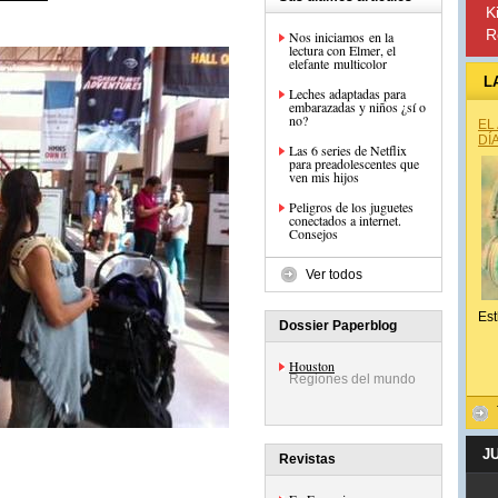
K
R
Nos iniciamos en la
lectura con Elmer, el
elefante multicolor
L
Leches adaptadas para
embarazadas y niños ¿sí o
no?
EL
DÍ
Las 6 series de Netflix
para preadolescentes que
ven mis hijos
Peligros de los juguetes
conectados a internet.
Consejos
Ver todos
Est
Dossier Paperblog
Houston
Regiones del mundo
J
Revistas