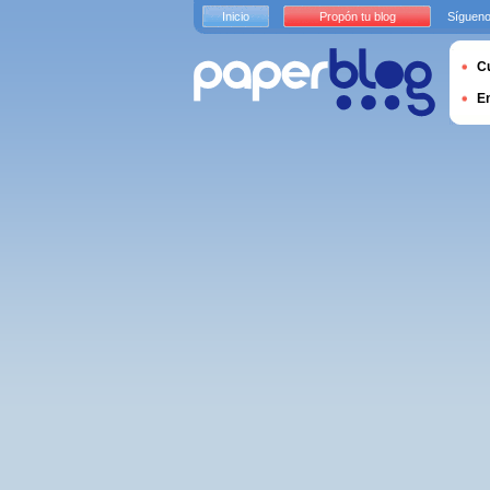
Inicio
Propón tu blog
Sígueno
Cu
E