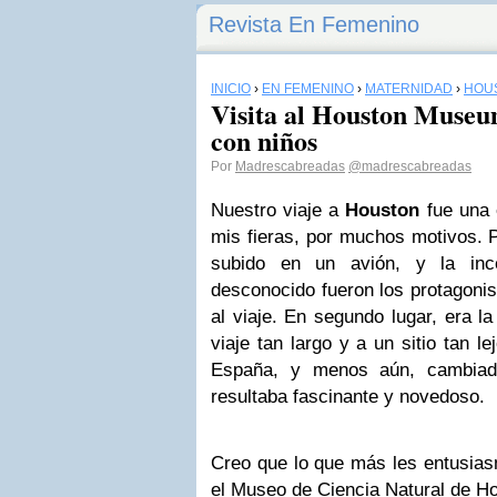
Revista En Femenino
INICIO
›
EN FEMENINO
›
MATERNIDAD
›
HOU
Visita al Houston Museu
con niños
Por
Madrescabreadas
@madrescabreadas
Nuestro viaje a
Houston
fue una 
mis fieras, por muchos motivos. 
subido en un avión, y la inc
desconocido fueron los protagoni
al viaje. En segundo lugar, era l
viaje tan largo y a un sitio tan l
España, y menos aún, cambiado
resultaba fascinante y novedoso.
Creo que lo que más les entusiasm
el
Museo de Ciencia Natural de H