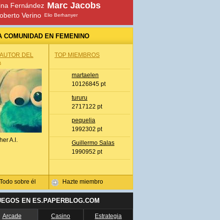
Marc Jacobs
ina Fernández
oberto Verino
Elio Berhanyer
A COMUNIDAD EN FEMENINO
 AUTOR DEL
TOP MIEMBROS
A
martaelen
10126845 pt
tururu
2717122 pt
pequelia
1992302 pt
her A.l.
Guillermo Salas
1990952 pt
Todo sobre él
Hazte miembro
UEGOS EN ES.PAPERBLOG.COM
Arcade
Casino
Estrategia