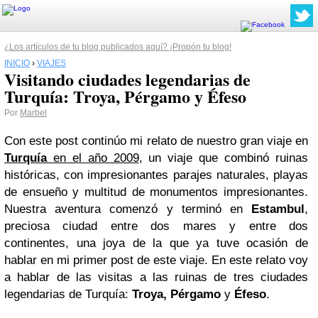
¿Los artículos de tu blog publicados aquí? ¡Propón tu blog!
INICIO
›
VIAJES
Visitando ciudades legendarias de
Turquía: Troya, Pérgamo y Éfeso
Por
Marbel
Con este post continúo mi relato de nuestro gran viaje en
Turquía
en el año 2009
, un viaje que combinó ruinas
históricas, con impresionantes parajes naturales, playas
de ensueño y multitud de monumentos impresionantes.
Nuestra aventura comenzó y terminó en
Estambul
,
preciosa ciudad entre dos mares y entre dos
continentes, una joya de la que ya tuve ocasión de
hablar en mi primer post de este viaje. En este relato voy
a hablar de las visitas a las ruinas de tres ciudades
legendarias de Turquía:
Troya, Pérgamo
y
Éfeso
.