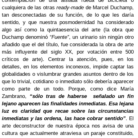
contemplación de una aislada rueda de bicicleta o
cualquiera de las otras
ready-made
de Marcel Duchamp,
tan desconectadas de su función, de lo que les daría
sentido, y que nuestra posmodernidad ha considerado
algo así como la quintaesencia del arte (la obra que
Duchamp denominó
“Fuente”
, un urinario sin ningún otro
añadido que el del título, fue considerada la obra de arte
más influyente del siglo XX, por votación entre 500
críticos de arte). Centrar la atención, pues, en los
detalles, en los elementos inconexos, impide captar las
globalidades o vislumbrar grandes asuntos dentro de los
que lo trivial, cotidiano o inmediato sólo debería aparecer
como parte de un todo. Porque, como dice María
Zambrano,
“sólo tras de haberse
señalado un fin
lejano aparecen las finalidades inmediatas. Esa lejana
luz es claridad que recae sobre las circunstancias
inmediatas y las ordena, las hace cobrar sentido”
. El
arte deconstructor de nuestra época nos avisa de una
cultura que actualmente atraviesa un paraje constituido,