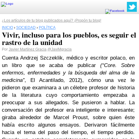
¿Los artículos de tu blog publicados aquí? ¡Propón tu blog!
INICIO
›
SOCIEDAD
›
POLÍTICA
Vivir, incluso para los pueblos, es seguir el
rastro de la unidad
Por
Javier Martínez Gracia
@JaviMgracia
Cuenta Andrzej Szczeklik, médico y escritor polaco, en
un libro que se acaba de publicar
(“Core. Sobre
enfermos, enfermedades y la búsqueda del alma de la
medicina”
, El Acantilado, 2012), cómo una vez le
pidieron que examinara a un célebre profesor de historia
de la literatura cuyo comportamiento empezaba a
preocupar a sus allegados. Se pusieron a hablar. La
conversación del profesor era inteligente e interesante;
giraba alrededor de Marcel Proust, sobre quien éste
había escrito algunos ensayos. Derivaron fácilmente
hacia el tema del paso del tiempo, el tiempo perdido.