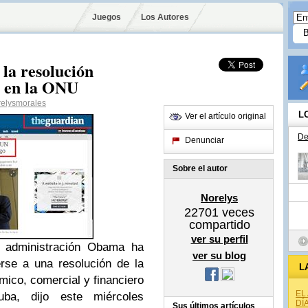
Juegos
Los Autores
la resolución
o en la ONU
elysmorales
L
Ver el artículo original
De
Denunciar
Sobre el autor
Norelys
22701
veces
compartido
ver su perfil
administración Obama ha
ver su blog
rse a una resolución de la
L
mico, comercial y financiero
EL
ba, dijo este miércoles
DÍ
Sus últimos artículos