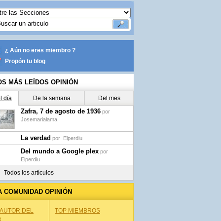
¿ Aún no eres miembro ?
Propón tu blog
OS MÁS LEÍDOS OPINIÓN
l día
De la semana
Del mes
Zafra, 7 de agosto de 1936
por
Josemarialama
La verdad
por
Elperdiu
Del mundo a Google plex
por
Elperdiu
Todos los artículos
A COMUNIDAD OPINIÓN
 AUTOR DEL
TOP MIEMBROS
A