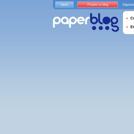
Inicio
Propón tu blog
Sígueno
Cu
E