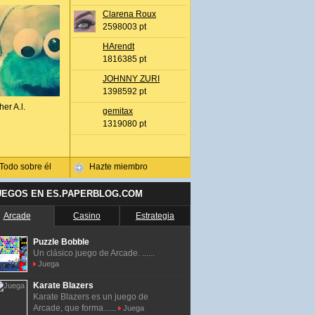
Clarena Roux
2598003 pt
HArendt
1816385 pt
JOHNNY ZURI
1398592 pt
her A.l.
gemitax
1319080 pt
Todo sobre él
Hazte miembro
UEGOS EN ES.PAPERBLOG.COM
Arcade
Casino
Estrategia
Puzzle Bobble
Un clásico juego de Arcade. ......
Juega
Karate Blazers
Karate Blazers es un juego de
Arcade, que forma......
Juega