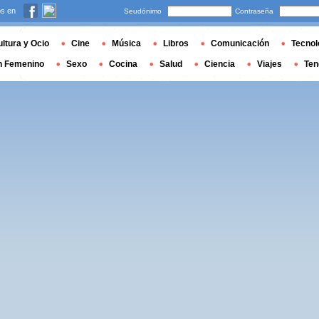
s en
Seudónimo
Contraseña
ltura y Ocio
Cine
Música
Libros
Comunicación
Tecnol
n Femenino
Sexo
Cocina
Salud
Ciencia
Viajes
Ten