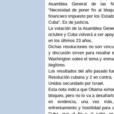
Asamblea General de las Nac
“Necesidad de poner fin al bloq
financiero impuesto por los Estad
Cuba". Es de justicia.
La votación de la Asamblea Gener
octubre y Cuba volverá a ser apo
en los últimos 23 años.
Dichas resoluciones no son vincul
y discusión sirven para resaltar 
Washington sobre el tema y enma
ilegítimo.
Los resultados del año pasado fue
Resolución cubana y 2 en contra,
Unidos secundado por Israel.
Esta nota indica que Obama exhort
bloqueo, pero no lo va a desafiar
en evidencia, una vez más,
enfrentamiento y hostilidad para 
Cuba, que al fin y al cabo, es