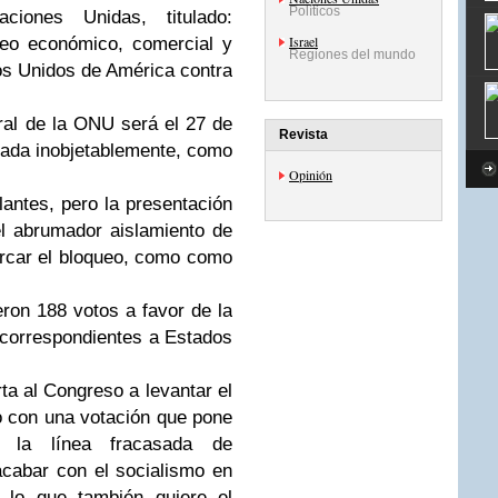
Políticos
iones Unidas, titulado:
Israel
ueo económico, comercial y
Regiones del mundo
os Unidos de América contra
al de la ONU será el 27 de
Revista
yada inobjetablemente, como
Opinión
antes, pero la presentación
el abrumador aislamiento de
rcar el bloqueo, como como
ron 188 votos a favor de la
 correspondientes a Estados
a al Congreso a levantar el
lo con una votación que pone
 la línea fracasada de
acabar con el socialismo en
 lo que también quiere el