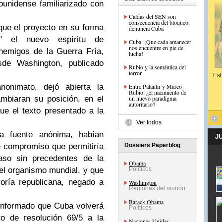
ounidense familiarizado con
Caídas del SEN son
consecuencia del bloqueo,
que el proyecto en su forma
denuncia Cuba
e" el nuevo espíritu de
Cuba: ¡Que cada amanecer
nos encuentre en pie de
nemigos de la Guerra Fría,
lucha!
e Washington, publicado
Rubio y la semántica del
terror
Est
anonimato, dejó abierta la
Entre Palantir y Marco
Rubio: ¿el nacimiento de
mbiaran su posición, en el
un nuevo paradigma
autoritario?
e el texto presentado a la
Ver todos
la fuente anónima, habían
J
 compromiso que permitiría
Dossiers Paperblog
aso sin precedentes de la
Obama
l organismo mundial, y que
Políticos
oría republicana, negado a
Washington
Regiones del mundo
Barack Obama
 informado que Cuba volverá
Políticos
to de resolución 69/5 a la
Naciones Unidas