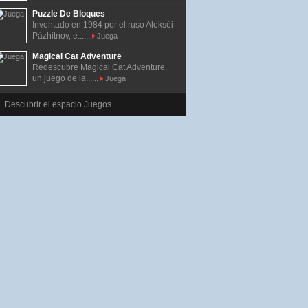
Puzzle De Bloques
Inventado en 1984 por el ruso Alekséi
Pázhitnov, e......
Juega
Magical Cat Adventure
Redescubre Magical Cat Adventure,
un juego de la......
Juega
Descubrir el espacio Juegos