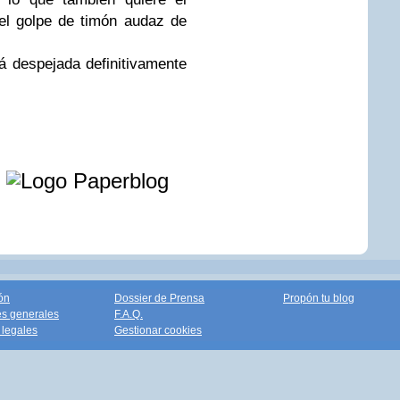
el golpe de timón audaz de
 despejada definitivamente
e
ón
Dossier de Prensa
Propón tu blog
s generales
F.A.Q.
legales
Gestionar cookies