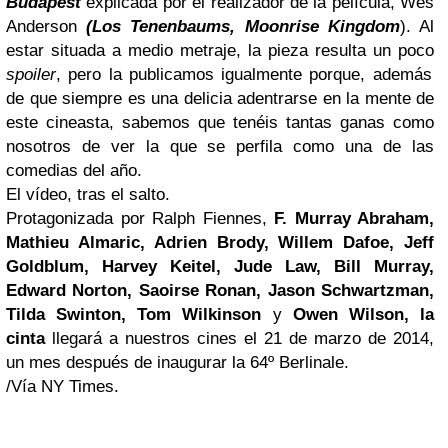
Budapest
explicada por el realizador de la película, Wes
Anderson
(Los Tenenbaums, Moonrise Kingdom
). Al
estar situada a medio metraje, la pieza resulta un poco
spoiler
, pero la publicamos igualmente porque, además
de que siempre es una delicia adentrarse en la mente de
este cineasta, sabemos que tenéis tantas ganas como
nosotros de ver la que se perfila como una de las
comedias del año.
El vídeo, tras el salto.
Protagonizada por Ralph Fiennes,
F. Murray Abraham,
Mathieu Almaric, Adrien Brody, Willem Dafoe, Jeff
Goldblum, Harvey Keitel, Jude Law, Bill Murray,
Edward Norton, Saoirse Ronan, Jason Schwartzman,
Tilda Swinton, Tom Wilkinson
y
Owen Wilson, la
cinta
llegará a nuestros cines el 21 de marzo de 2014,
un mes después de inaugurar la 64º Berlinale.
/Vía NY Times.