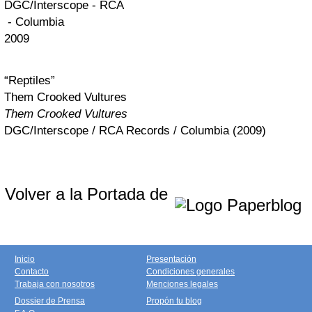
DGC/Interscope - RCA
- Columbia
2009
“Reptiles”
Them Crooked Vultures
Them Crooked Vultures
DGC/Interscope / RCA Records / Columbia (2009)
Volver a la Portada de
Inicio
Presentación
Contacto
Condiciones generales
Trabaja con nosotros
Menciones legales
Dossier de Prensa
Propón tu blog