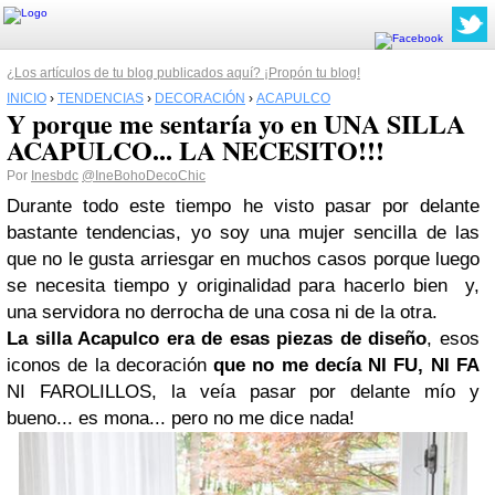
¿Los artículos de tu blog publicados aquí? ¡Propón tu blog!
INICIO
›
TENDENCIAS
›
DECORACIÓN
›
ACAPULCO
Y porque me sentaría yo en UNA SILLA
ACAPULCO... LA NECESITO!!!
Por
Inesbdc
@IneBohoDecoChic
Durante todo este tiempo he visto pasar por delante
bastante tendencias, yo soy una mujer sencilla de las
que no le gusta arriesgar en muchos casos porque luego
se necesita tiempo y originalidad para hacerlo bien y,
una servidora no derrocha de una cosa ni de la otra.
La silla
Acapulco
era de esas piezas de diseño
, esos
iconos de la decoración
que no me decía NI FU, NI FA
NI FAROLILLOS, la veía pasar por delante mío y
bueno... es mona... pero no me dice nada!