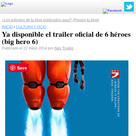
¿Los artículos de tu blog publicados aquí? ¡Propón tu blog!
INICIO
›
CULTURA Y OCIO
Ya disponible el trailer oficial de 6 héroes
(big hero 6)
Publicado el 22 mayo 2014 por
Alex Trujillo
Save