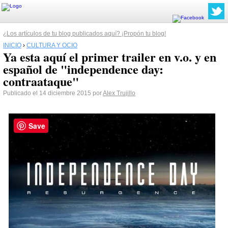
¿Los artículos de tu blog publicados aquí? ¡Propón tu blog!
INICIO
›
CULTURA Y OCIO
Ya esta aquí el primer trailer en v.o. y en
español de "independence day:
contraataque"
Publicado el 14 diciembre 2015 por
Alex Trujillo
Save