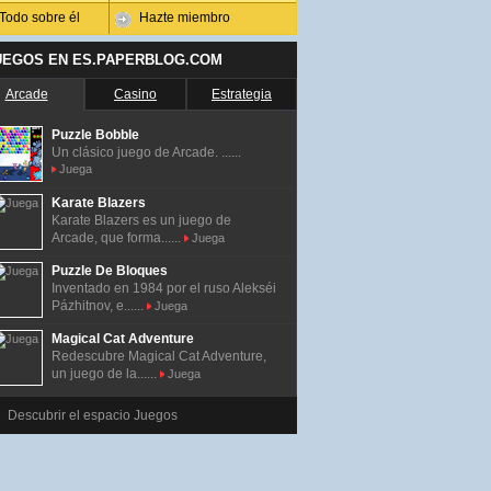
Todo sobre él
Hazte miembro
UEGOS EN ES.PAPERBLOG.COM
Arcade
Casino
Estrategia
Puzzle Bobble
Un clásico juego de Arcade. ......
Juega
Karate Blazers
Karate Blazers es un juego de
Arcade, que forma......
Juega
Puzzle De Bloques
Inventado en 1984 por el ruso Alekséi
Pázhitnov, e......
Juega
Magical Cat Adventure
Redescubre Magical Cat Adventure,
un juego de la......
Juega
Descubrir el espacio Juegos