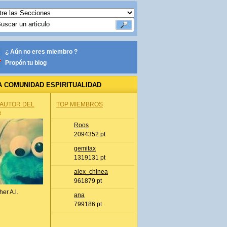
¿ Aún no eres miembro ?
Propón tu blog
A COMUNIDAD ESPIRITUALIDAD
 AUTOR DEL
TOP MIEMBROS
A
Roos
2094352 pt
gemitax
1319131 pt
alex_chinea
961879 pt
her A.l.
ana
799186 pt