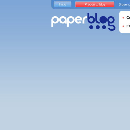
Inicio
Propón tu blog
Sígueno
Cu
E