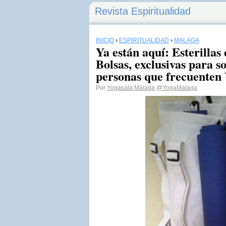
Revista Espiritualidad
INICIO
›
ESPIRITUALIDAD
›
MÁLAGA
Ya están aquí: Esterillas
Bolsas, exclusivas para s
personas que frecuenten
Por
Yogasala Málaga
@YogaMalaga