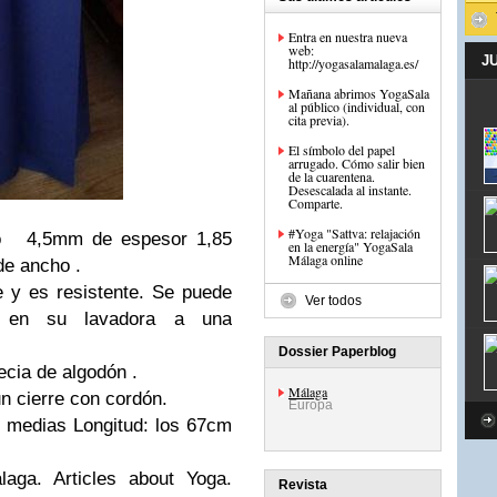
Entra en nuestra nueva
web:
J
http://yogasalamalaga.es/
Mañana abrimos YogaSala
al público (individual, con
cita previa).
El símbolo del papel
arrugado. Cómo salir bien
de la cuarentena.
Desescalada al instante.
Comparte.
#Yoga "Sattva: relajación
ro 4,5mm de espesor 1,85
en la energía" YogaSala
Málaga online
de ancho .
e y es resistente. Se puede
Ver todos
se en su lavadora a una
Dossier Paperblog
ecia de algodón .
Málaga
n cierre con cordón.
Europa
y medias Longitud: los 67cm
laga. Articles about Yoga.
Revista