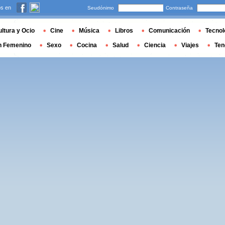
s en
Seudónimo
Contraseña
ltura y Ocio
Cine
Música
Libros
Comunicación
Tecnol
n Femenino
Sexo
Cocina
Salud
Ciencia
Viajes
Ten