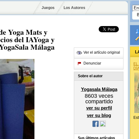
Juegos
Los Autores
 de Yoga Mats y
ocios del IAYoga y
 YogaSala Málaga
L
Ver el artículo original
Denunciar
EL
DÍ
Sobre el autor
Yogasala Málaga
8603
veces
compartido
ver su perfil
ver su blog
Est
Sus últimos artículos