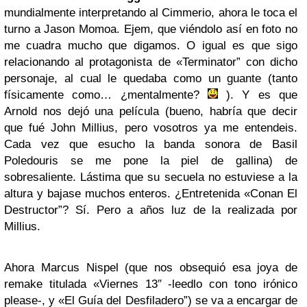
mundialmente interpretando al Cimmerio, ahora le toca el
turno a Jason Momoa. Ejem, que viéndolo así en foto no
me cuadra mucho que digamos. O igual es que sigo
relacionando al protagonista de «Terminator” con dicho
personaje, al cual le quedaba como un guante (tanto
físicamente como… ¿mentalmente?
). Y es que
Arnold nos dejó una película (bueno, habría que decir
que fué John Millius, pero vosotros ya me entendeis.
Cada vez que esucho la banda sonora de Basil
Poledouris se me pone la piel de gallina) de
sobresaliente. Lástima que su secuela no estuviese a la
altura y bajase muchos enteros. ¿Entretenida «Conan El
Destructor”? Sí. Pero a años luz de la realizada por
Millius.
Ahora Marcus Nispel (que nos obsequió esa joya de
remake titulada «Viernes 13″ -leedlo con tono irónico
please-, y «El Guía del Desfiladero”) se va a encargar de