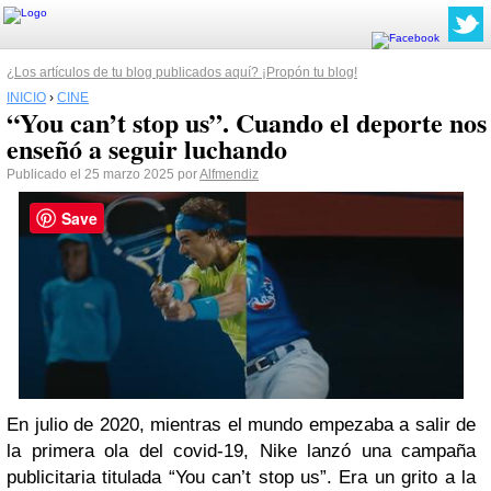
¿Los artículos de tu blog publicados aquí? ¡Propón tu blog!
INICIO
›
CINE
“You can’t stop us”. Cuando el deporte nos
enseñó a seguir luchando
Publicado el 25 marzo 2025 por
Alfmendiz
Save
En julio de 2020, mientras el mundo empezaba a salir de
la primera ola del covid-19, Nike lanzó una campaña
publicitaria titulada “You can’t stop us”.
Era un grito a la