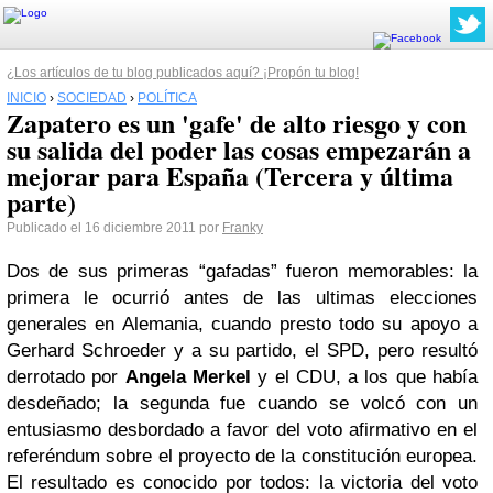
¿Los artículos de tu blog publicados aquí? ¡Propón tu blog!
INICIO
›
SOCIEDAD
›
POLÍTICA
Zapatero es un 'gafe' de alto riesgo y con
su salida del poder las cosas empezarán a
mejorar para España (Tercera y última
parte)
Publicado el 16 diciembre 2011 por
Franky
Dos de sus primeras “gafadas” fueron memorables: la
primera le ocurrió antes de las ultimas elecciones
generales en Alemania, cuando presto todo su apoyo a
Gerhard Schroeder y a su partido, el SPD, pero resultó
derrotado por
Angela Merkel
y el CDU, a los que había
desdeñado; la segunda fue cuando se volcó con un
entusiasmo desbordado a favor del voto afirmativo en el
referéndum sobre el proyecto de la constitución europea.
El resultado es conocido por todos: la victoria del voto