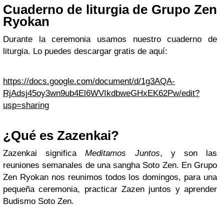
Cuaderno de liturgia de Grupo Zen
Ryokan
Durante la ceremonia usamos nuestro cuaderno de
liturgia. Lo puedes descargar gratis de aquí:
https://docs.google.com/document/d/1g3AQA-
RjAdsj45oy3wn9ub4El6WVIkdbweGHxEK62Pw/edit?
usp=sharing
¿Qué es Zazenkai?
Zazenkai significa
Meditamos Juntos
, y son las
reuniones semanales de una sangha Soto Zen. En Grupo
Zen Ryokan nos reunimos todos los domingos, para una
pequeña ceremonia, practicar Zazen juntos y aprender
Budismo Soto Zen.