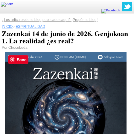
¿Los artículos de tu blog publicados aquí? ¡Propón tu blog!
INICIO
›
ESPIRITUALIDAD
Zazenkai 14 de junio de 2026. Genjokoan
1. La realidad ¿es real?
Por
Chocobuda
Save