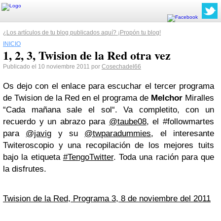
¿Los artículos de tu blog publicados aquí? ¡Propón tu blog!
INICIO
1, 2, 3, Twision de la Red otra vez
Publicado el 10 noviembre 2011 por
Cosechadel66
Os dejo con el enlace para escuchar el tercer programa
de Twision de la Red en el programa de
Melchor
Miralles
“Cada mañana sale el sol“. Va completito, con un
recuerdo y un abrazo para
@taube08
, el #followmartes
para
@javig
y su
@twparadummies
, el interesante
Twiteroscopio y una recopilación de los mejores tuits
bajo la etiqueta
#TengoTwitter
. Toda una ración para que
la disfrutes.
Twision de la Red, Programa 3, 8 de noviembre del 2011